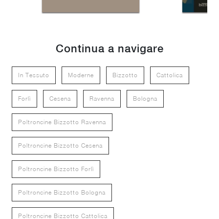
Continua a navigare
In Tessuto
Moderne
Bizzotto
Cattolica
Forlì
Cesena
Ravenna
Bologna
Poltroncine Bizzotto Ravenna
Poltroncine Bizzotto Cesena
Poltroncine Bizzotto Forlì
Poltroncine Bizzotto Bologna
Poltroncine Bizzotto Cattolica