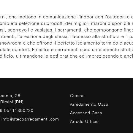
sterni, che mettono in comunicazione l’indoor con l’outdoor, e 
completa selezione di prodotti dei migliori marchi disponibili s
ssi, scorrevoli e vasistas. I serramenti, che compongono fines
ienti, l’areazione degli stessi, l’accesso alla struttura e il pa
howroom è che offrono il perfetto isolamento termico e acusti
otale comfort. Finestre e serramenti sono un elemento strut
 edificio, ultimandone le doti pratiche ed impreziosendolo anc
ssonia, 28
Cucine
Rimini (RN)
Arredamento Casa
39 05411890220
Accessori Casa
. info@atecoarredamenti.com
Arredo Ufficio