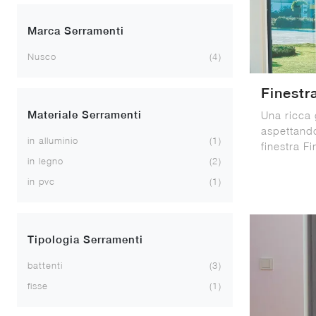
Marca Serramenti
Nusco
4
Finestr
Materiale Serramenti
Una ricca 
aspettando
in alluminio
1
finestra F
in legno
2
in pvc
1
Tipologia Serramenti
battenti
3
fisse
1