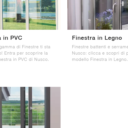
a in PVC
Finestra in Legno
gamma di Finestre ti sta
Finestre battenti e serram
! Entra per scoprire la
Nusco: clicca e scopri di p
inestra in PVC di Nusco.
modello Finestra in Legno.