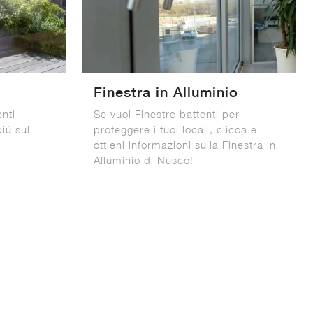
Finestra in Alluminio
enti
Se vuoi Finestre battenti per
iù sul
proteggere i tuoi locali, clicca e
ottieni informazioni sulla Finestra in
Alluminio di Nusco!