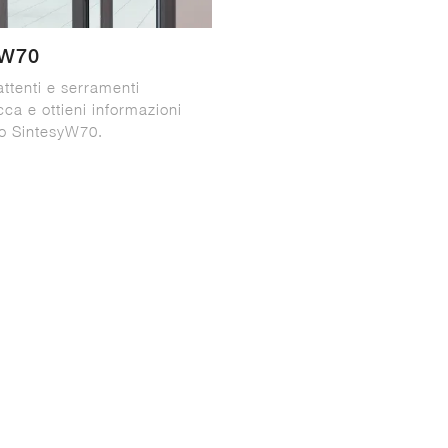
yW70
attenti e serramenti
cca e ottieni informazioni
lo SintesyW70.