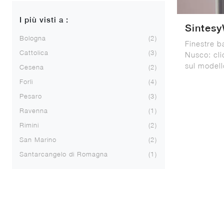
I più visti a :
Sintes
Bologna
2
Finestre b
Cattolica
3
Nusco: cli
sul model
Cesena
2
Forlì
4
Pesaro
3
Ravenna
1
Rimini
2
San Marino
2
Santarcangelo di Romagna
1