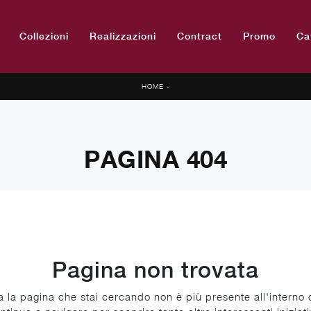
Collezioni
Realizzazioni
Contract
Promo
Ca
HOME
-
PAGINA 404
Pagina non trovata
 la pagina che stai cercando non è più presente all'interno d