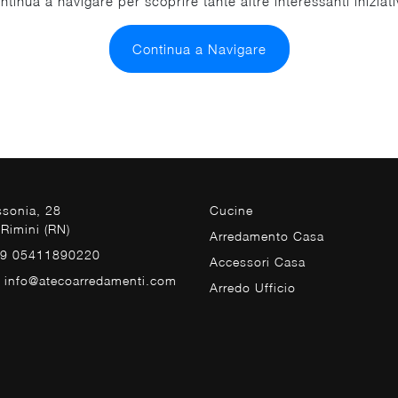
ntinua a navigare per scoprire tante altre interessanti iniziati
Continua a Navigare
ssonia, 28
Cucine
Rimini (RN)
Arredamento Casa
39 05411890220
Accessori Casa
. info@atecoarredamenti.com
Arredo Ufficio