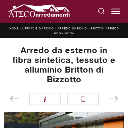
HOME
-
UFFICIO E GIARDINO
-
ARREDO GIARDINO
-
BRITTON ARREDO
DA ESTERNO
Arredo da esterno in
fibra sintetica, tessuto e
alluminio Britton di
Bizzotto