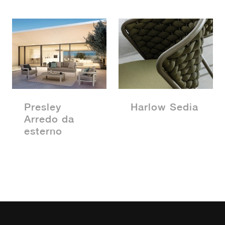
Presley
Harlow Sedia
Arredo da
esterno