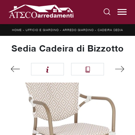
HOME
-
UFFICIO E GIARDINO
-
ARREDO GIARDINO
-
CADEIRA SEDIA
Sedia Cadeira di Bizzotto