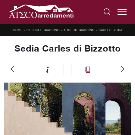
HOME
-
UFFICIO E GIARDINO
-
ARREDO GIARDINO
-
CARLES SEDIA
Sedia Carles di Bizzotto