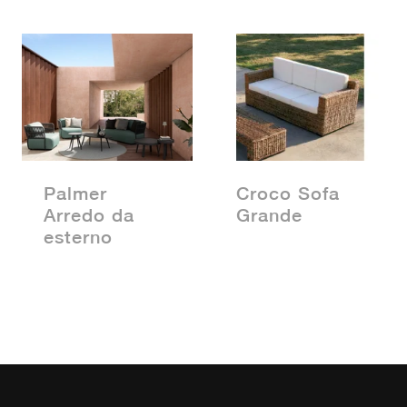
Palmer
Croco Sofa
Arredo da
Grande
esterno