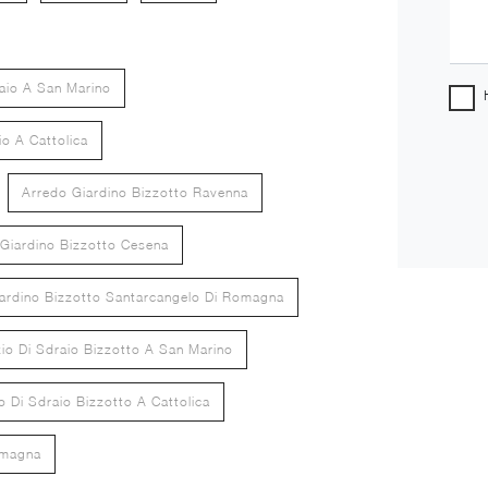
aio A San Marino
o A Cattolica
Arredo Giardino Bizzotto Ravenna
Giardino Bizzotto Cesena
ardino Bizzotto Santarcangelo Di Romagna
io Di Sdraio Bizzotto A San Marino
 Di Sdraio Bizzotto A Cattolica
omagna