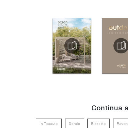
Continua a
In Tessuto
Sdraio
Bizzotto
Raven