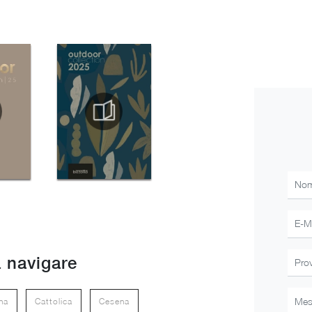
 navigare
na
Cattolica
Cesena