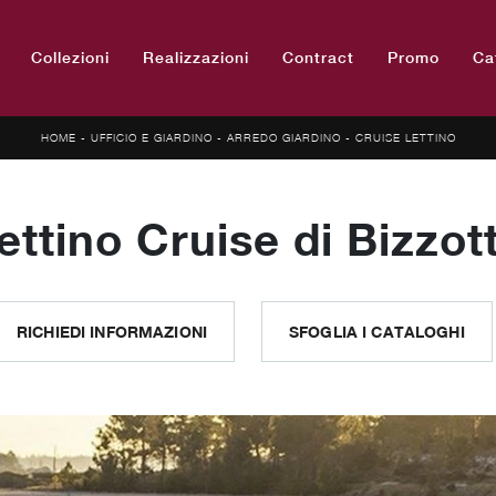
Collezioni
Realizzazioni
Contract
Promo
Ca
HOME
-
UFFICIO E GIARDINO
-
ARREDO GIARDINO
-
CRUISE LETTINO
ettino Cruise di Bizzot
RICHIEDI INFORMAZIONI
SFOGLIA I CATALOGHI