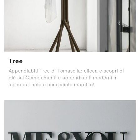
Tree
Appendiabiti Tree di Tomasella: clicca e scopri di
più sui Complementi e appendiabiti moderni in
legno del noto e conosciuto marchio!