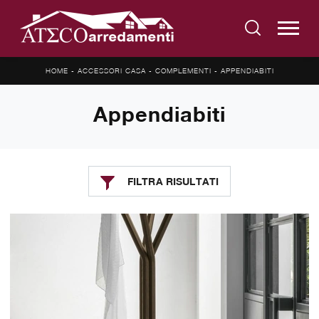
HOME
-
ACCESSORI CASA
-
COMPLEMENTI
-
APPENDIABITI
Appendiabiti
FILTRA RISULTATI