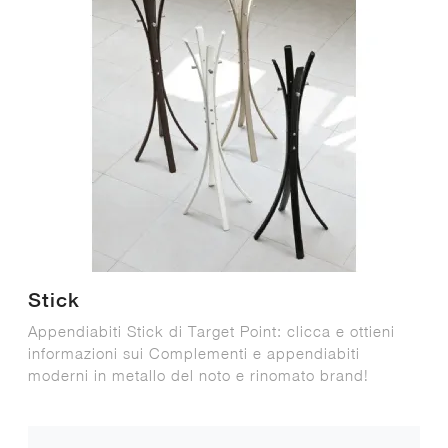
Stick
Appendiabiti Stick di Target Point: clicca e ottieni
informazioni sui Complementi e appendiabiti
moderni in metallo del noto e rinomato brand!