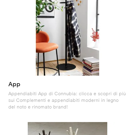
App
Appendiabiti App di Connubia: clicca e scopri di più
sui Complementi e appendiabiti moderni in legno
del noto e rinomato brand!