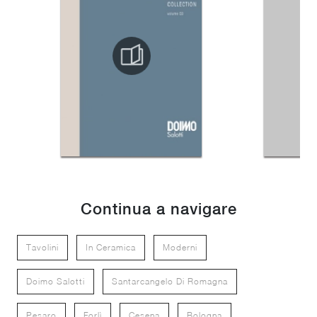
Continua a navigare
Tavolini
In Ceramica
Moderni
Doimo Salotti
Santarcangelo Di Romagna
Pesaro
Forlì
Cesena
Bologna