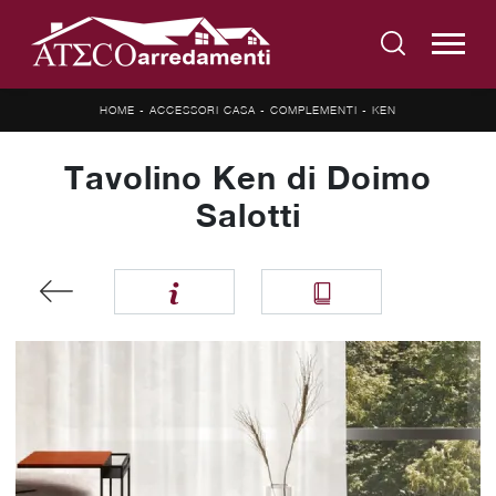
HOME
-
ACCESSORI CASA
-
COMPLEMENTI
-
KEN
Tavolino Ken di Doimo
Salotti