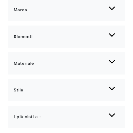
Marca
Elementi
Materiale
Stile
I più visti a :