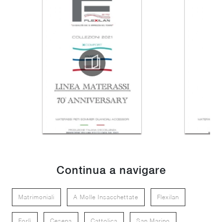
Continua a navigare
Matrimoniali
A Molle Insacchettate
Flexilan
Forlì
Cesena
Cattolica
San Marino