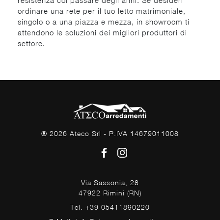
resistenza col passare degli anni. Se desideri
ordinare una rete per il tuo letto matrimoniale,
singolo o a una piazza e mezza, in showroom ti
attendono le soluzioni dei migliori produttori di
settore.
® 2026 Ateco Srl - P.IVA 14679011008
Via Sassonia, 28
47922 Rimini (RN)
Tel. +39 05411890220