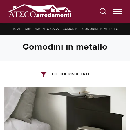
HOME
-
ARREDAMENTO CASA
-
COMODINI
-
COMODINI IN METALLO
Comodini in metallo
FILTRA RISULTATI