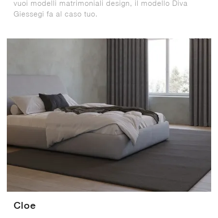
vuoi modelli matrimoniali design, il modello Diva
Giessegi fa al caso tuo.
Cloe