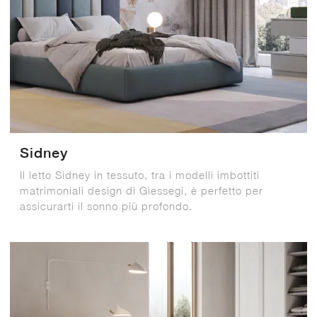
Sidney
Il letto Sidney in tessuto, tra i modelli imbottiti
matrimoniali design di Giessegi, è perfetto per
assicurarti il sonno più profondo.