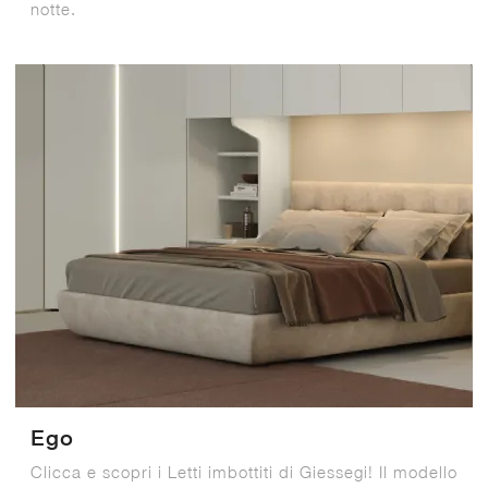
notte.
Ego
Clicca e scopri i Letti imbottiti di Giessegi! Il modello