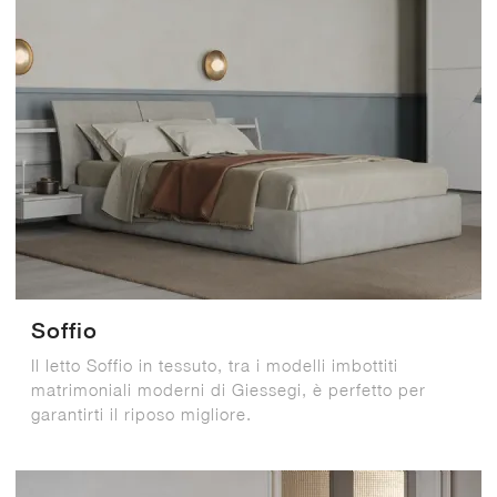
Soffio
Il letto Soffio in tessuto, tra i modelli imbottiti
matrimoniali moderni di Giessegi, è perfetto per
garantirti il riposo migliore.