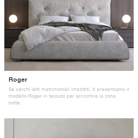
Roger
Se cerchi letti matrimoniali imbottiti, ti presentiamo il
modello Roger in tessuto per arricchire la zona
notte.