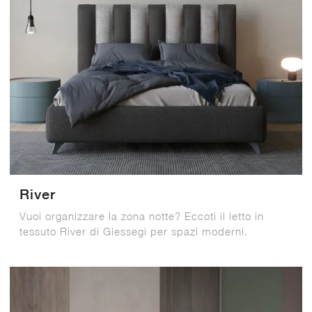
River
Vuoi organizzare la zona notte? Eccoti il letto in
tessuto River di Giessegi per spazi moderni.