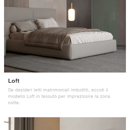
Loft
Se desideri letti matrimoniali imbottiti, eccoti il
modello Loft in tessuto per impreziosire la zona
notte.