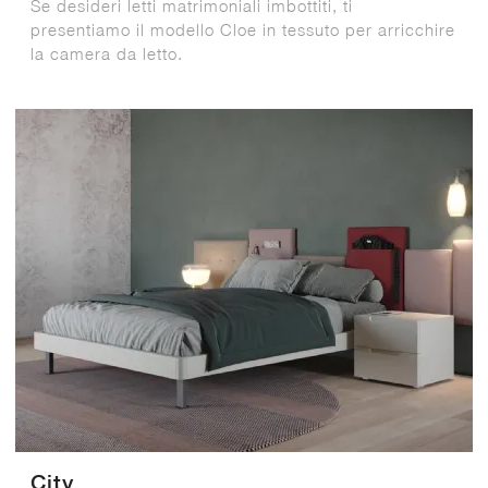
Se desideri letti matrimoniali imbottiti, ti
presentiamo il modello Cloe in tessuto per arricchire
la camera da letto.
City