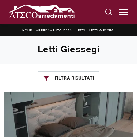
HOME
-
ARREDAMENTO CASA
-
LETTI
-
LETTI GIESSEGI
Letti Giessegi
FILTRA RISULTATI