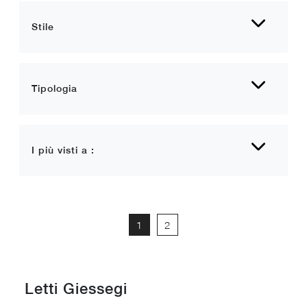
Stile
Tipologia
I più visti a :
1
2
Letti Giessegi