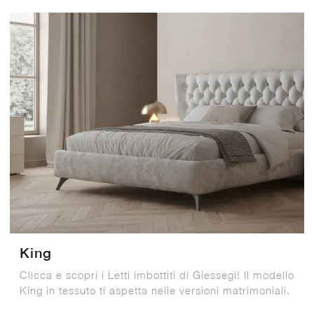
King
Clicca e scopri i Letti imbottiti di Giessegi! Il modello
King in tessuto ti aspetta nelle versioni matrimoniali.