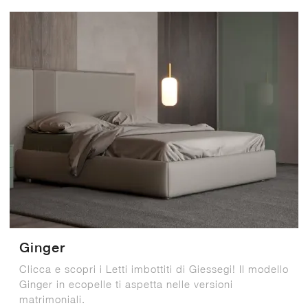
Ginger
Clicca e scopri i Letti imbottiti di Giessegi! Il modello
Ginger in ecopelle ti aspetta nelle versioni
matrimoniali.