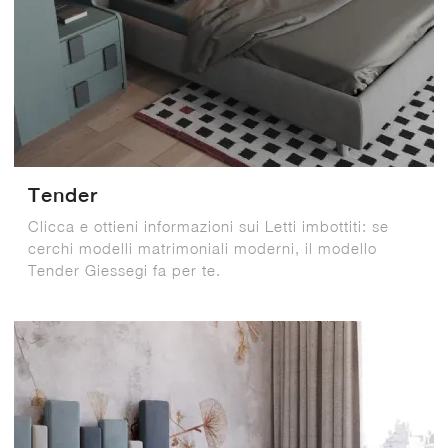
Tender
Clicca e ottieni informazioni sui Letti imbottiti: se
cerchi modelli matrimoniali moderni, il modello
Tender Giessegi fa per te.