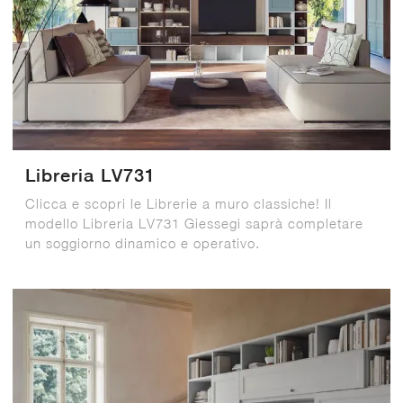
Libreria LV731
Clicca e scopri le Librerie a muro classiche! Il
modello Libreria LV731 Giessegi saprà completare
un soggiorno dinamico e operativo.