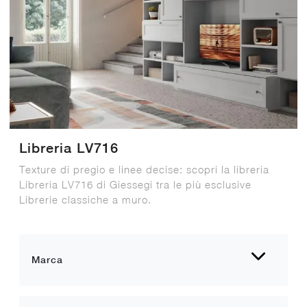
Libreria LV716
Texture di pregio e linee decise: scopri la libreria
Libreria LV716 di Giessegi tra le più esclusive
Librerie classiche a muro.
Marca