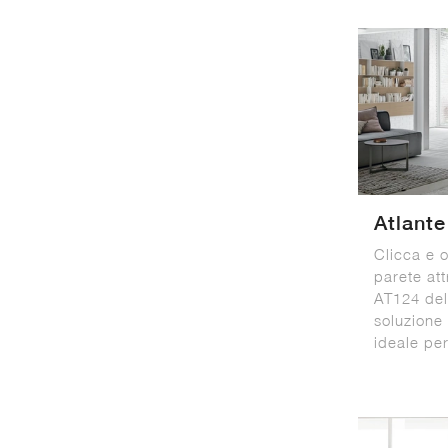
Atlant
Clicca e o
parete at
AT124 del
soluzione
ideale per