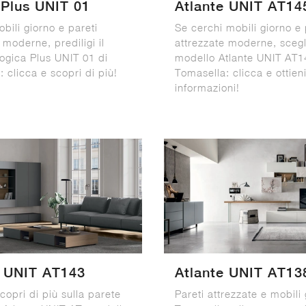
 Plus UNIT 01
Atlante UNIT AT14
bili giorno e pareti
Se cerchi mobili giorno e 
 moderne, prediligi il
attrezzate moderne, scegli
ogica Plus UNIT 01 di
modello Atlante UNIT AT1
 clicca e scopri di più!
Tomasella: clicca e ottien
informazioni!
e UNIT AT143
Atlante UNIT AT13
copri di più sulla parete
Pareti attrezzate e mobili