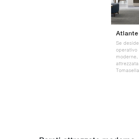
Atlant
Se desider
operativo 
moderne, 
attrezzat
Tomasella