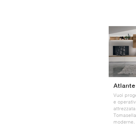
Atlant
Vuoi prog
e operativ
attrezzat
Tomasella
moderne.