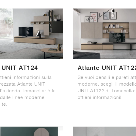
e UNIT AT124
Atlante UNIT AT12
ttieni informazioni sulla
Se vuoi pensili e pareti at
trezzata Atlante UNIT
moderne, scegli il modell
l'azienda Tomasella: è la
UNIT AT122 di Tomasella:
 dalle linee moderne
ottieni informazioni!
 te.