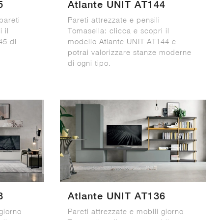
5
Atlante UNIT AT144
pareti
Pareti attrezzate e pensili
 il
Tomasella: clicca e scopri il
45 di
modello Atlante UNIT AT144 e
i
potrai valorizzare stanze moderne
di ogni tipo.
8
Atlante UNIT AT136
 giorno
Pareti attrezzate e mobili giorno