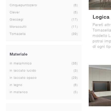
Cinquepuntozero
8
Clever
8
Logica
Giessegi
17
Pareti att
Morassutti
11
Tomasella:
Tomasella
39
modello L
potrai im
di ogni ti
Materiale
in melaminico
38
in laccato lucido
3
in laccato opaco
29
in legno
8
in materico
5