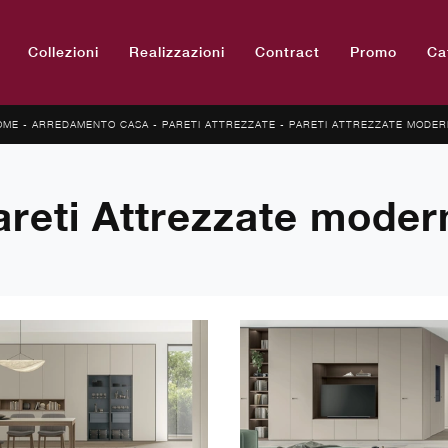
Collezioni
Realizzazioni
Contract
Promo
Ca
OME
-
ARREDAMENTO CASA
-
PARETI ATTREZZATE
-
PARETI ATTREZZATE MODER
areti Attrezzate moder