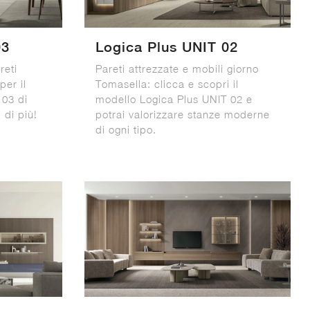
03
Logica Plus UNIT 02
reti
Pareti attrezzate e mobili giorno
per il
Tomasella: clicca e scopri il
 03 di
modello Logica Plus UNIT 02 e
 di più!
potrai valorizzare stanze moderne
di ogni tipo.