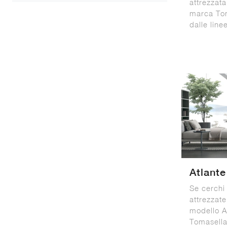
attrezzat
marca Tom
dalle line
Atlant
Se cerchi 
attrezzate
modello A
Tomasella: