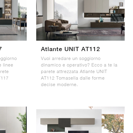
7
Atlante UNIT AT112
oggiorno
Vuoi arredare un soggiorno
e linee
dinamico e operativo? Ecco a te la
arete
parete attrezzata Atlante UNIT
T117
AT112 Tomasella dalle forme
decise moderne.