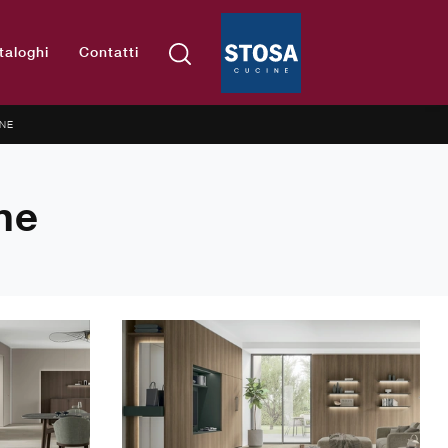
taloghi
Contatti
NE
ne