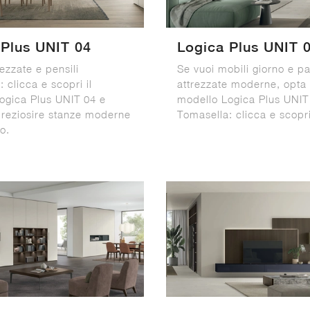
 Plus UNIT 04
Logica Plus UNIT 
rezzate e pensili
Se vuoi mobili giorno e pa
 clicca e scopri il
attrezzate moderne, opta 
ogica Plus UNIT 04 e
modello Logica Plus UNIT
preziosire stanze moderne
Tomasella: clicca e scopri
po.