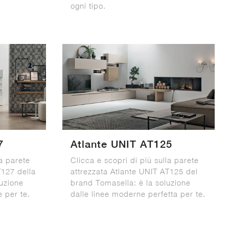
ogni tipo.
7
Atlante UNIT AT125
la parete
Clicca e scopri di più sulla parete
T127 della
attrezzata Atlante UNIT AT125 del
uzione
brand Tomasella: è la soluzione
 per te.
dalle linee moderne perfetta per te.