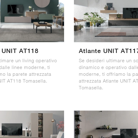
e UNIT AT118
Atlante UNIT AT11
timare un living operativo
Se desideri ultimare un s
dalle linee moderne, ti
dinamico e operativo dall
mo la parete attrezzata
moderne, ti offriamo la p
NIT AT118 Tomasella.
attrezzata Atlante UNIT A
Tomasella.