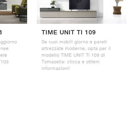
3
TIME UNIT TI 109
oggiorno
Se vuoi mobili giorno e pareti
linee
attrezzate moderne, opta per il
rete
modello TIME UNIT TI 109 di
T103
Tomasella: clicca e ottieni
informazioni!