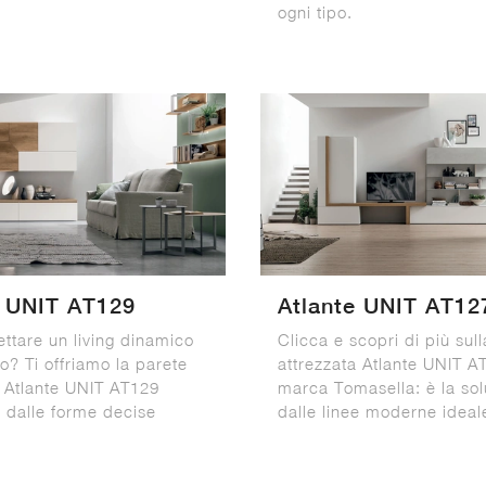
ogni tipo.
e UNIT AT129
Atlante UNIT AT12
ettare un living dinamico
Clicca e scopri di più sul
o? Ti offriamo la parete
attrezzata Atlante UNIT A
a Atlante UNIT AT129
marca Tomasella: è la sol
 dalle forme decise
dalle linee moderne ideale