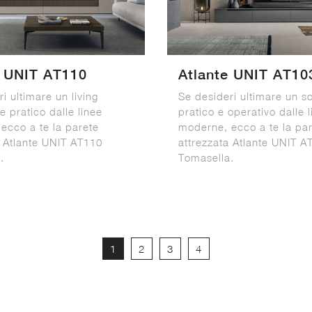
e UNIT AT110
Atlante UNIT AT10
i ultimare un living
Se desideri ultimare un s
e pratico dalle linee
pratico e operativo dalle 
ecco a te la parete
moderne, ecco a te la pa
a Atlante UNIT AT110
attrezzata Atlante UNIT A
.
Tomasella.
1
2
3
4