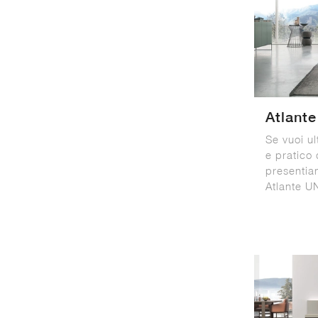
Atlant
Se vuoi ul
e pratico 
presentia
Atlante U