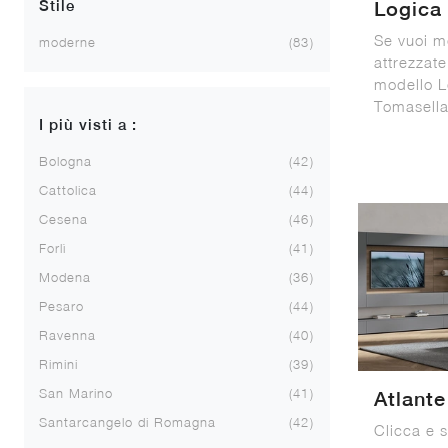
Stile
Logica
Se vuoi mo
moderne
83
attrezzate
modello L
Tomasella:
I più visti a :
Bologna
42
Cattolica
44
Cesena
46
Forlì
41
Modena
36
Pesaro
44
Ravenna
40
Rimini
39
San Marino
41
Atlant
Santarcangelo di Romagna
42
Clicca e s