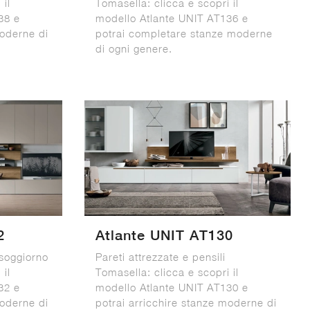
 il
Tomasella: clicca e scopri il
38 e
modello Atlante UNIT AT136 e
moderne di
potrai completare stanze moderne
di ogni genere.
2
Atlante UNIT AT130
 soggiorno
Pareti attrezzate e pensili
 il
Tomasella: clicca e scopri il
32 e
modello Atlante UNIT AT130 e
moderne di
potrai arricchire stanze moderne di