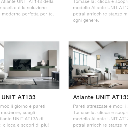
a Atlante UNIT AT143 della
Tomasella: clicca e scopri
asella: è la soluzione
modello Atlante UNIT AT1
e moderne perfetta per te.
potrai arricchire stanze 
ogni genere.
e UNIT AT133
Atlante UNIT AT13
mobili giorno e pareti
Pareti attrezzate e mobili
 moderne, scegli il
Tomasella: clicca e scopri
tlante UNIT AT133 di
modello Atlante UNIT AT1
 clicca e scopri di più!
potrai arricchire stanze 