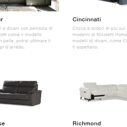
r
Cincinnati
i e divani con penisola di
Clicca e scopri di più sui 
otti come il modello
moderni di Nicoletti Home
 pelle, potrai ultimare il
modelli di divani, come Ci
pt d'arredo.
ti aspettano.
se
Richmond