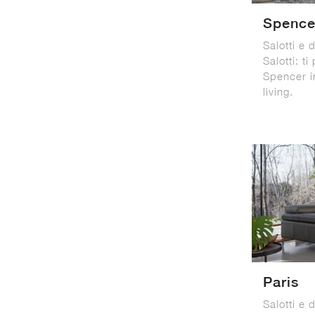
Spence
Salotti e
Salotti: t
Spencer in
living.
Paris
Salotti e