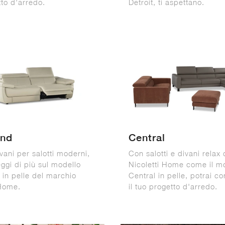
tto d'arredo.
Detroit, ti aspettano.
and
Central
vani per salotti moderni,
Con salotti e divani relax 
eggi di più sul modello
Nicoletti Home come il m
 in pelle del marchio
Central in pelle, potrai c
 Home.
il tuo progetto d'arredo.