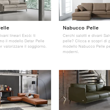
elle
Nabucco Pelle
ivani lineari Excò: ti
Cerchi salotti e divani Salv
mo il modello Detar Pelle
pelle? Clicca e scopri di 
er valorizzare il soggiorno.
modello Nabucco Pelle pe
moderni.