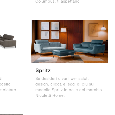
Columbus, ti aspettano.
Spritz
di
Se desideri divani per salotti
odello
design, clicca e leggi di più sul
ompletare
modello Spritz in pelle del marchio
Nicoletti Home.