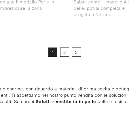
cco a te il modello Paris in
Salotti come il modello Ali
impreziosire la zona
pelle, potrai completare il
progetto d'arredo.
1
2
3
 e charme, con riguardo a materiali di prima scelta e dettag
ti. Ti aspettiamo nel nostro punto vendita con le soluzioni d
Salotti. Se cerchi
Salotti rivestite in in pelle
belle e resisten