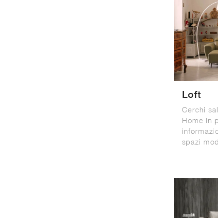
Loft
Cerchi sal
Home in pe
informazio
spazi mod