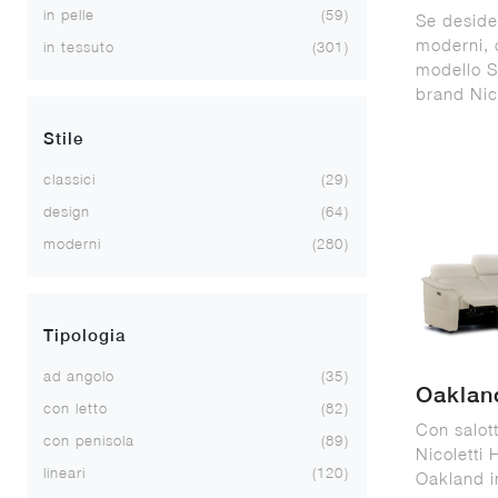
in pelle
59
Se desider
moderni, c
in tessuto
301
modello S
brand Nic
Stile
classici
29
design
64
moderni
280
Tipologia
ad angolo
35
Oaklan
con letto
82
Con salott
con penisola
89
Nicoletti
lineari
120
Oakland in