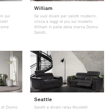
William
ni sui
Se vuoi divani per salotti moderni,
otti!
clicca e leggi di più sul modello
 come
William in pelle della marca Doimo
Salotti.
Seattle
i di Doimo
Salotti e divani relax Nicoletti