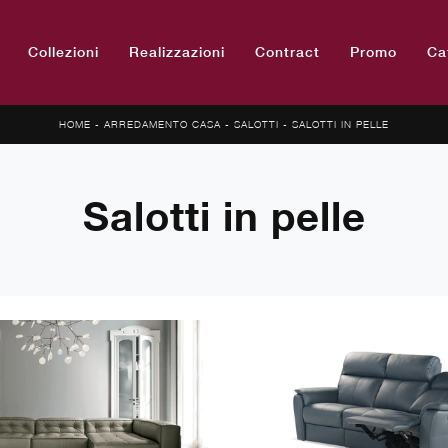
Collezioni
Realizzazioni
Contract
Promo
Ca
HOME
-
ARREDAMENTO CASA
-
SALOTTI
-
SALOTTI IN PELLE
Salotti in pelle