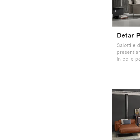
Detar P
Salotti e d
presentia
in pelle p