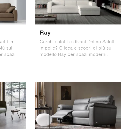
Ray
etti in
Cerchi salotti e divani Doimo Salotti
più sul
in pelle? Clicca e scopri di più sul
r spazi
modello Ray per spazi moderni.