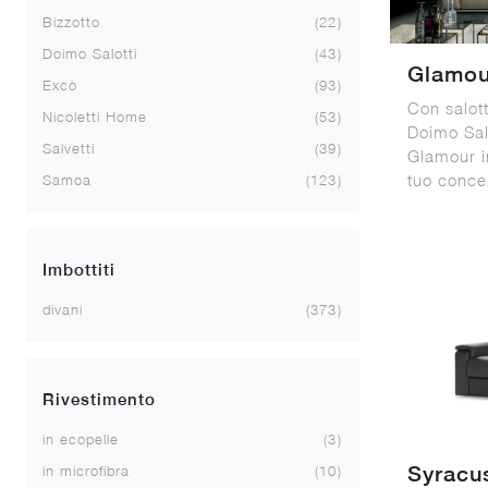
Bizzotto
22
Doimo Salotti
43
Glamou
Excò
93
Con salott
Nicoletti Home
53
Doimo Sal
Salvetti
39
Glamour in
tuo conce
Samoa
123
Imbottiti
divani
373
Rivestimento
in ecopelle
3
Syracu
in microfibra
10