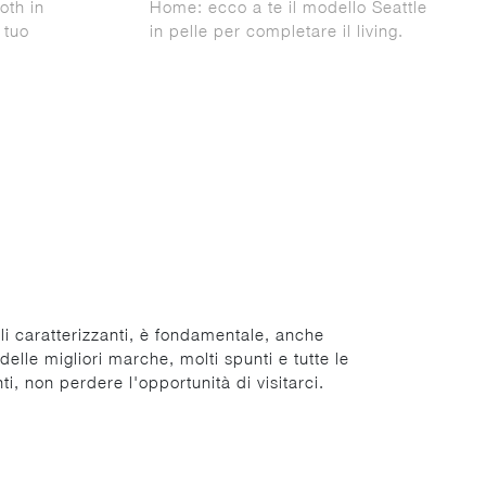
oth in
Home: ecco a te il modello Seattle
 tuo
in pelle per completare il living.
li caratterizzanti, è fondamentale, anche
elle migliori marche, molti spunti e tutte le
ti, non perdere l'opportunità di visitarci.