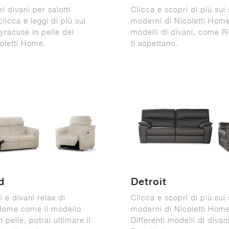
i divani per salotti
Clicca e scopri di più sui 
licca e leggi di più sul
moderni di Nicoletti Home
yracuse in pelle del
modelli di divani, come 
oletti Home.
ti aspettano.
d
Detroit
i e divani relax di
Clicca e scopri di più sui 
 Home come il modello
moderni di Nicoletti Hom
 pelle, potrai ultimare il
Differenti modelli di diva