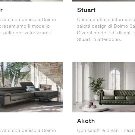
r
Stuart
 divani con penisola Doimo
Clicca e ottieni informazio
i presentiamo il modello
salotti design di Doimo Sal
 pelle per valorizzare il
Diversi modelli di divani,
Stuart, ti attendono.
Alioth
 divani con penisola Doimo
Con salotti e divani linear