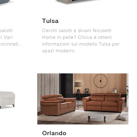
Tulsa
salotti
Cerchi salotti e divani Nicoletti
! Vari
Home in pelle? Clicca e ottieni
ncinnati,
informazioni sul modello Tulsa per
spazi moderni.
Orlando