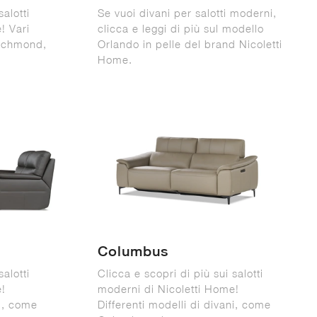
salotti
Se vuoi divani per salotti moderni,
! Vari
clicca e leggi di più sul modello
Richmond,
Orlando in pelle del brand Nicoletti
Home.
Columbus
salotti
Clicca e scopri di più sui salotti
e!
moderni di Nicoletti Home!
ni, come
Differenti modelli di divani, come