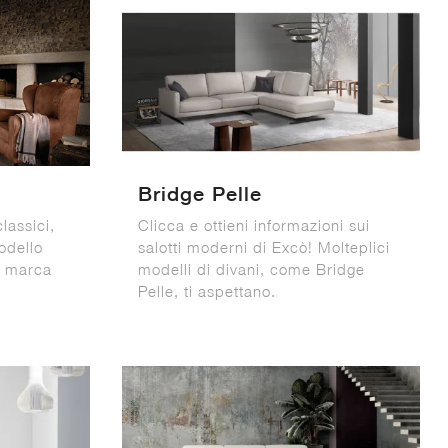
Bridge Pelle
classici,
Clicca e ottieni informazioni sui
modello
salotti moderni di Excò! Molteplici
la marca
modelli di divani, come Bridge
Pelle, ti aspettano.