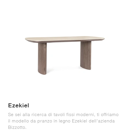
Ezekiel
Se sei alla ricerca di tavoli fissi moderni, ti offriamo
il modello da pranzo in legno Ezekiel dell'azienda
Bizzotto.