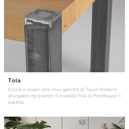
Tola
Clicca e scopri una ricca gamma di Tavoli moderni
allungabili da pranzo! Il modello Tola di Pointhouse ti
aspetta.