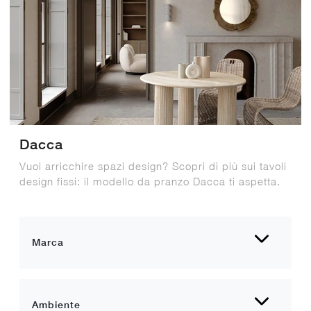
Dacca
Vuoi arricchire spazi design? Scopri di più sui tavoli
design fissi: il modello da pranzo Dacca ti aspetta.
Marca
Ambiente