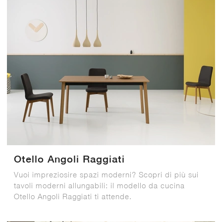
Otello Angoli Raggiati
Vuoi impreziosire spazi moderni? Scopri di più sui
tavoli moderni allungabili: il modello da cucina
Otello Angoli Raggiati ti attende.