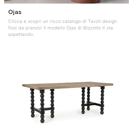
Ojas
Clicca e scopri un ricco catalogo di Tavoli design
fissi da pranzo! Il modello Ojas di Bizzotto ti sta
aspettando.