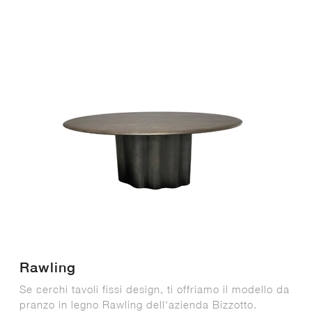
Rawling
Se cerchi tavoli fissi design, ti offriamo il modello da
pranzo in legno Rawling dell'azienda Bizzotto.