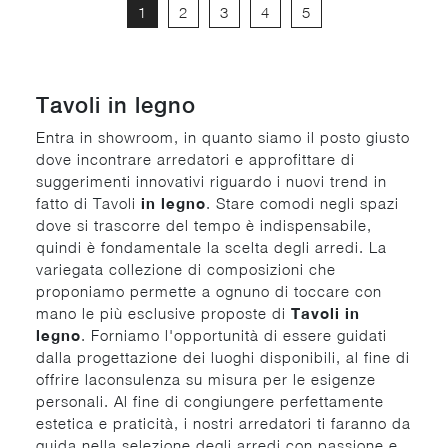
1
2
3
4
5
Tavoli in legno
Entra in showroom, in quanto siamo il posto giusto
dove incontrare arredatori e approfittare di
suggerimenti innovativi riguardo i nuovi trend in
fatto di Tavoli
in legno
. Stare comodi negli spazi
dove si trascorre del tempo è indispensabile,
quindi è fondamentale la scelta degli arredi. La
variegata collezione di composizioni che
proponiamo permette a ognuno di toccare con
mano le più esclusive proposte di
Tavoli
in
legno
. Forniamo l'opportunità di essere guidati
dalla progettazione dei luoghi disponibili, al fine di
offrire laconsulenza su misura per le esigenze
personali. Al fine di congiungere perfettamente
estetica e praticità, i nostri arredatori ti faranno da
guida nella selezione degli arredi con passione e