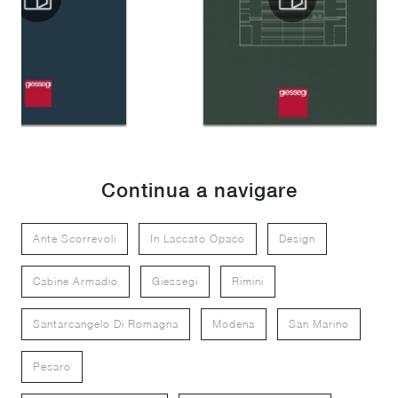
Continua a navigare
Ante Scorrevoli
In Laccato Opaco
Design
Cabine Armadio
Giessegi
Rimini
Santarcangelo Di Romagna
Modena
San Marino
Pesaro