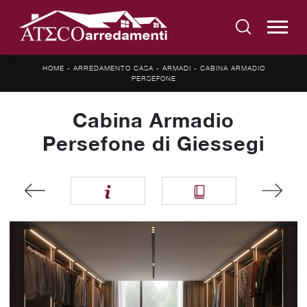
HOME
-
ARREDAMENTO CASA
-
ARMADI
-
CABINA ARMADIO
PERSEFONE
Cabina Armadio
Persefone di Giessegi