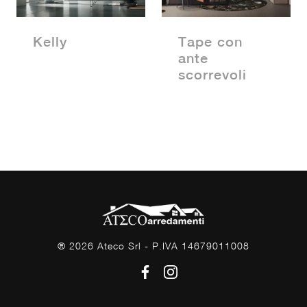
Kelly
Tape con
ante
scorrevoli
® 2026 Ateco Srl - P.IVA 14679011008