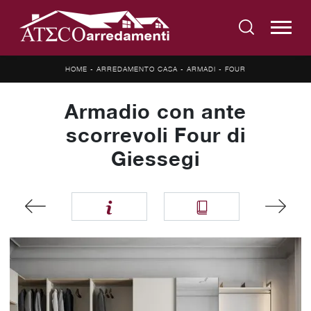
HOME
-
ARREDAMENTO CASA
-
ARMADI
-
FOUR
Armadio con ante
scorrevoli Four di
Giessegi