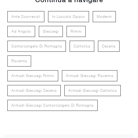
Ante Scorrevoli
In Laccato Opaco
Moderni
Ad Angolo
Giessegi
Rimini
Santarcangelo Di Romagna
Cattolica
Cesena
Ravenna
Armadi Giessegi Rimini
Armadi Giessegi Ravenna
Armadi Giessegi Cesena
Armadi Giessegi Cattolica
Armadi Giessegi Santarcangelo Di Romagna