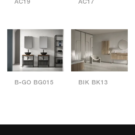
AC19
AC17
B-GO BG015
BIK BK13