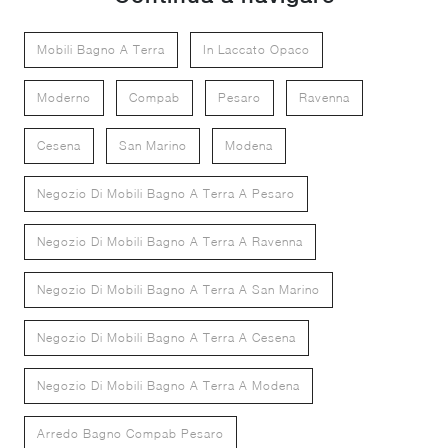
Mobili Bagno A Terra
In Laccato Opaco
Moderno
Compab
Pesaro
Ravenna
Cesena
San Marino
Modena
Negozio Di Mobili Bagno A Terra A Pesaro
Negozio Di Mobili Bagno A Terra A Ravenna
Negozio Di Mobili Bagno A Terra A San Marino
Negozio Di Mobili Bagno A Terra A Cesena
Negozio Di Mobili Bagno A Terra A Modena
Arredo Bagno Compab Pesaro