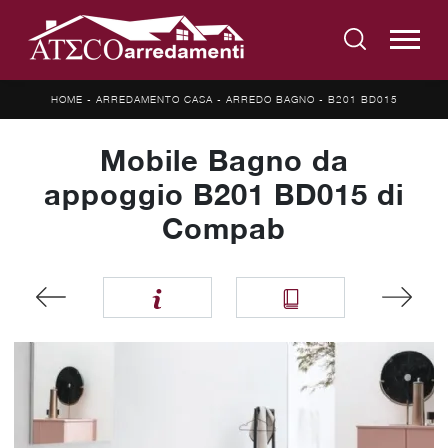
HOME
-
ARREDAMENTO CASA
-
ARREDO BAGNO
-
B201 BD015
Mobile Bagno da
appoggio B201 BD015 di
Compab