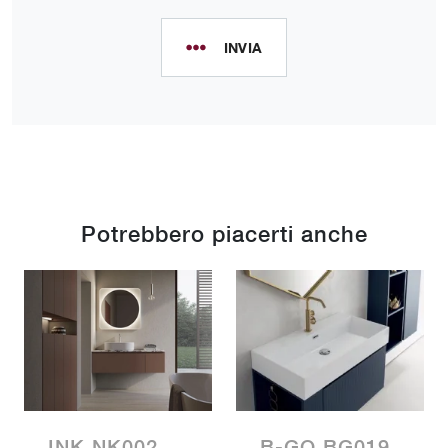
INVIA
Potrebbero piacerti anche
INK NK002
B-GO BG019