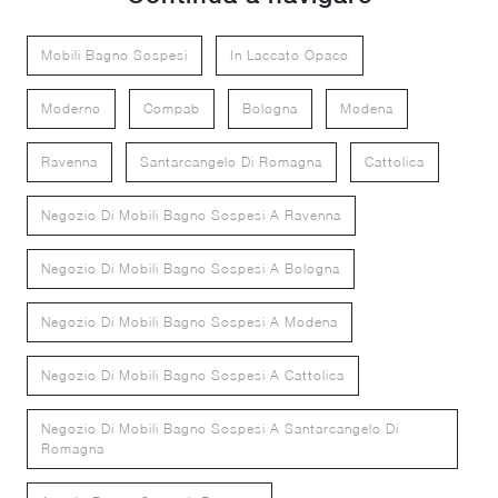
Mobili Bagno Sospesi
In Laccato Opaco
Moderno
Compab
Bologna
Modena
Ravenna
Santarcangelo Di Romagna
Cattolica
Negozio Di Mobili Bagno Sospesi A Ravenna
Negozio Di Mobili Bagno Sospesi A Bologna
Negozio Di Mobili Bagno Sospesi A Modena
Negozio Di Mobili Bagno Sospesi A Cattolica
Negozio Di Mobili Bagno Sospesi A Santarcangelo Di
Romagna