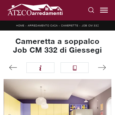
HOME
-
ARREDAMENTO CASA
-
CAMERETTE
-
JOB CM 332
Cameretta a soppalco
Job CM 332 di Giessegi