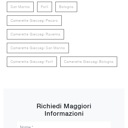
San Marino
Forlì
Bologna
Camerette Giessegi Pesaro
Camerette Giessegi Ravenna
Camerette Giessegi San Marino
Camerette Giessegi Forlì
Camerette Giessegi Bologna
Richiedi Maggiori
Informazioni