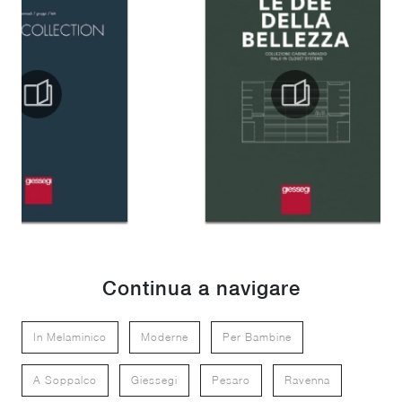
Continua a navigare
In Melaminico
Moderne
Per Bambine
A Soppalco
Giessegi
Pesaro
Ravenna