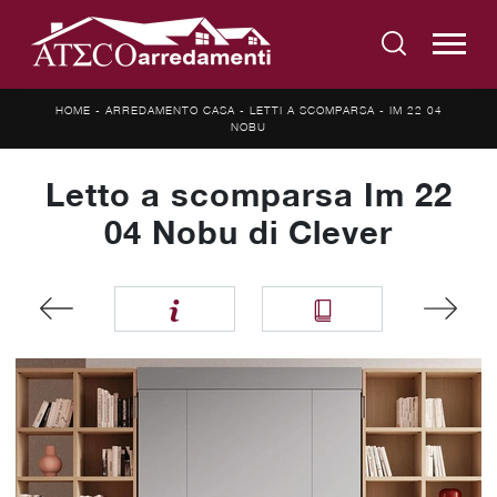
HOME
-
ARREDAMENTO CASA
-
LETTI A SCOMPARSA
-
IM 22 04
NOBU
Letto a scomparsa Im 22
04 Nobu di Clever