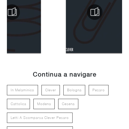
Continua a navigare
In Melaminico
Clever
Bologna
Pesaro
Cattolica
Modena
Cesena
Letti A Scomparsa Clever Pesaro