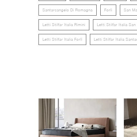
Santarcangelo Di Romagna
Forlì
San Ma
Letti Stilfar Italia Rimini
Letti Stilfar Italia Sa
Letti Stilfar Italia Forlì
Letti Stilfar Italia Sa