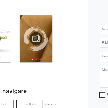
 navigare
mbottiti
Stilfar Italia
Cesena