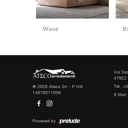
Wave
B
Via Sa
47922 
Tel. +
® 2026 Ateco Srl - P.IVA
14679011008
E-Mail
Powered by