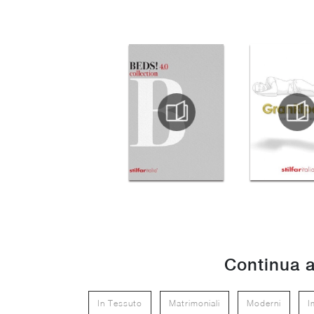
Continua a
In Tessuto
Matrimoniali
Moderni
I