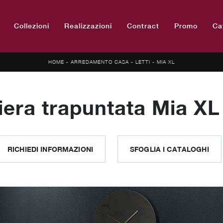
Collezioni
Realizzazioni
Contract
Promo
Ca
HOME
-
ARREDAMENTO CASA
-
LETTI
-
MIA XL
era trapuntata Mia XL d
RICHIEDI INFORMAZIONI
SFOGLIA I CATALOGHI