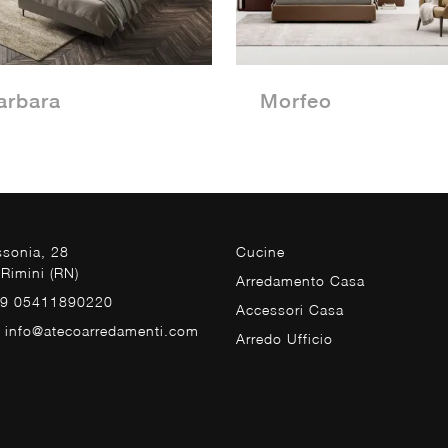
arbara
Morfeo
ssonia, 28
Cucine
Rimini (RN)
Arredamento Casa
39 05411890220
Accessori Casa
. info@atecoarredamenti.com
Arredo Ufficio