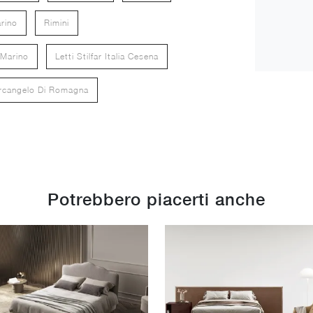
rino
Rimini
n Marino
Letti Stilfar Italia Cesena
ntarcangelo Di Romagna
Potrebbero piacerti anche