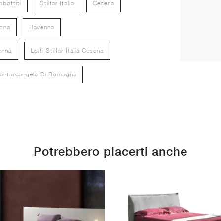
mbottiti
Stilfar Italia
Cesena
agna
Ravenna
venna
Letti Stilfar Italia Cesena
ia Santarcangelo Di Romagna
Potrebbero piacerti anche