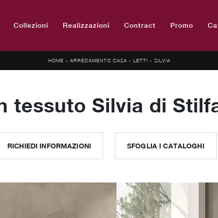
Collezioni
Realizzazioni
Contract
Promo
Ca
HOME
-
ARREDAMENTO CASA
-
LETTI
-
SILVIA
n tessuto Silvia di Stilfa
RICHIEDI INFORMAZIONI
SFOGLIA I CATALOGHI