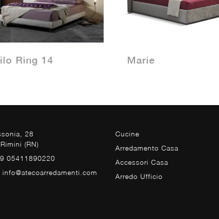
ilo Ring 14
Marie
ssonia, 28
Cucine
Rimini (RN)
Arredamento Casa
39 05411890220
Accessori Casa
. info@atecoarredamenti.com
Arredo Ufficio