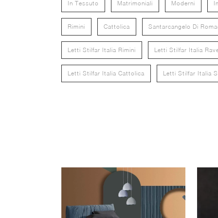
In Tessuto
Matrimoniali
Moderni
I
Rimini
Cattolica
Santarcangelo Di Rom
Letti Stilfar Italia Rimini
Letti Stilfar Italia Ra
Letti Stilfar Italia Cattolica
Letti Stilfar Ital