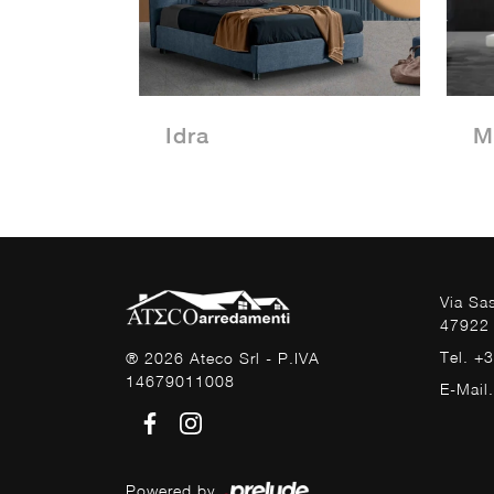
Idra
M
Via Sa
47922 
Tel. +
® 2026 Ateco Srl - P.IVA
14679011008
E-Mail
Powered by