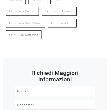
Letti Excò Pesaro
Letti Excò Ravenna
Letti Excò San Marino
Letti Excò Forlì
Letti Excò Cattolica
Richiedi Maggiori
Informazioni