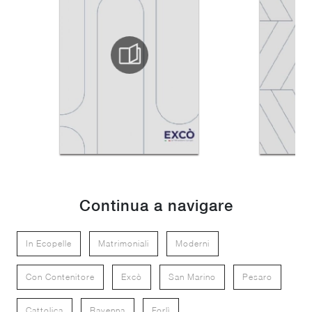
Continua a navigare
In Ecopelle
Matrimoniali
Moderni
Con Contenitore
Excò
San Marino
Pesaro
Cattolica
Ravenna
Forlì