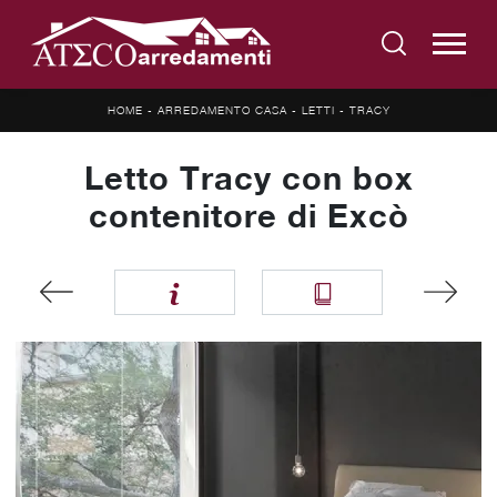
HOME
-
ARREDAMENTO CASA
-
LETTI
-
TRACY
Letto Tracy con box
contenitore di Excò