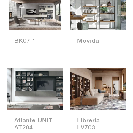
BK07 1
Movida
Atlante UNIT
Libreria
AT204
LV703