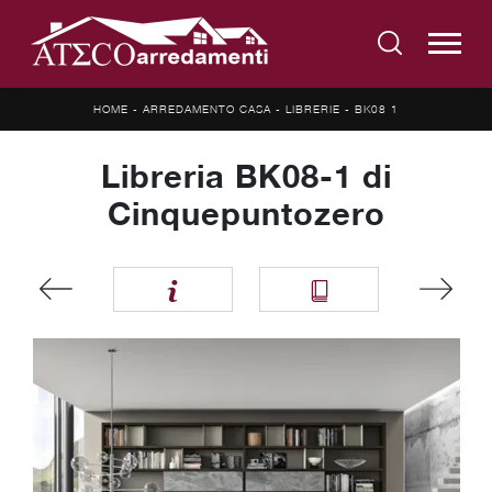
HOME
-
ARREDAMENTO CASA
-
LIBRERIE
-
BK08 1
Libreria BK08-1 di
Cinquepuntozero