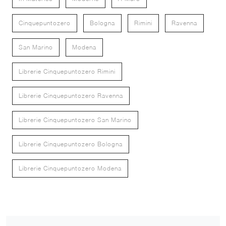
Cinquepuntozero
Bologna
Rimini
Ravenna
San Marino
Modena
Librerie Cinquepuntozero Rimini
Librerie Cinquepuntozero Ravenna
Librerie Cinquepuntozero San Marino
Librerie Cinquepuntozero Bologna
Librerie Cinquepuntozero Modena