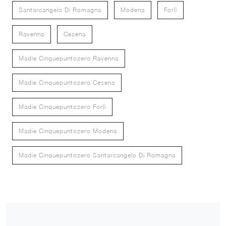
Santarcangelo Di Romagna
Modena
Forlì
Ravenna
Cesena
Madie Cinquepuntozero Ravenna
Madie Cinquepuntozero Cesena
Madie Cinquepuntozero Forlì
Madie Cinquepuntozero Modena
Madie Cinquepuntozero Santarcangelo Di Romagna