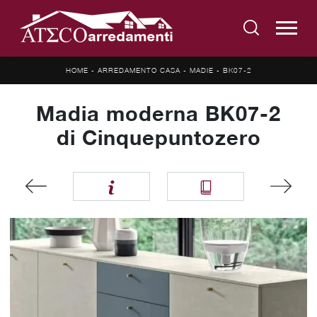
HOME
-
ARREDAMENTO CASA
-
MADIE
-
BK07-2
Madia moderna BK07-2
di Cinquepuntozero