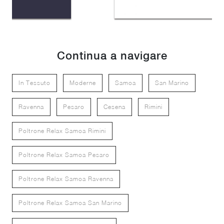
Continua a navigare
In Tessuto
Moderne
Samoa
San Marino
Ravenna
Pesaro
Cesena
Rimini
Poltrone Relax Samoa Rimini
Poltrone Relax Samoa Pesaro
Poltrone Relax Samoa Ravenna
Poltrone Relax Samoa San Marino