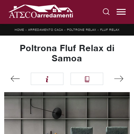
HOME
-
ARREDAMENTO CASA
-
POLTRONE RELAX
-
FLUF RELAX
Poltrona Fluf Relax di
Samoa