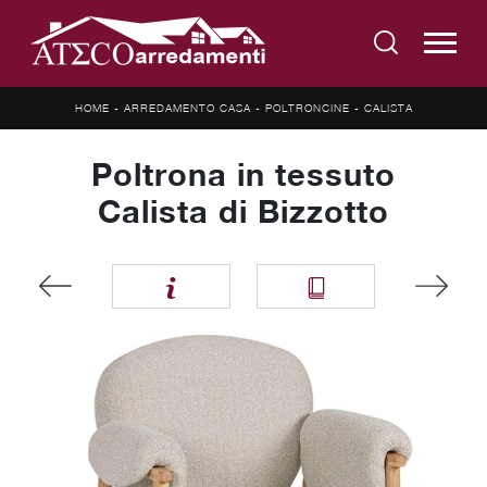
HOME
-
ARREDAMENTO CASA
-
POLTRONCINE
-
CALISTA
Poltrona in tessuto
Calista di Bizzotto