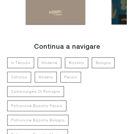
Continua a navigare
In Tessuto
Moderne
Bizzotto
Bologna
Cattolica
Modena
Pesaro
Santarcangelo Di Romagna
Poltroncine Bizzotto Pesaro
Poltroncine Bizzotto Bologna