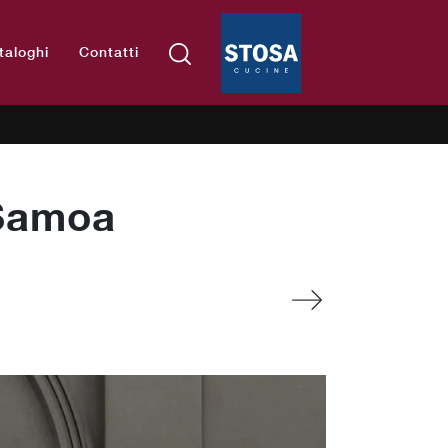
taloghi
Contatti
 Samoa