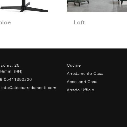
hloe
Loft
ssonia, 28
Cucine
Rimini (RN)
Arredamento Casa
39 05411890220
Accessori Casa
. info@atecoarredamenti.com
Arredo Ufficio