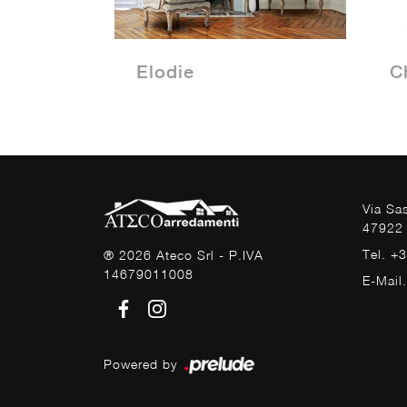
Elodie
C
Via Sa
47922 
Tel. +
® 2026 Ateco Srl - P.IVA
14679011008
E-Mail
Powered by