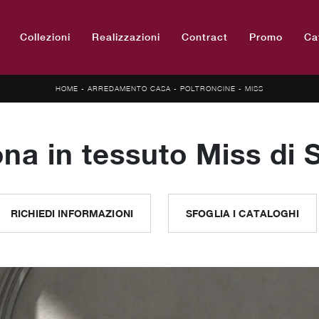
Collezioni
Realizzazioni
Contract
Promo
Ca
HOME
-
ARREDAMENTO CASA
-
POLTRONCINE
-
MISS
ona in tessuto Miss di
RICHIEDI INFORMAZIONI
SFOGLIA I CATALOGHI