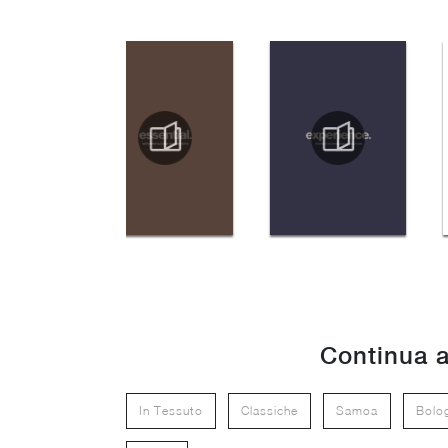
Continua a
In Tessuto
Classiche
Samoa
Bolo