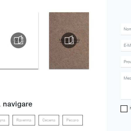
 navigare
gna
Ravenna
Cesena
Pesaro