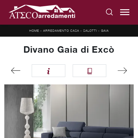
HOME
-
ARREDAMENTO CASA
-
SALOTTI
-
GAIA
Divano Gaia di Excò