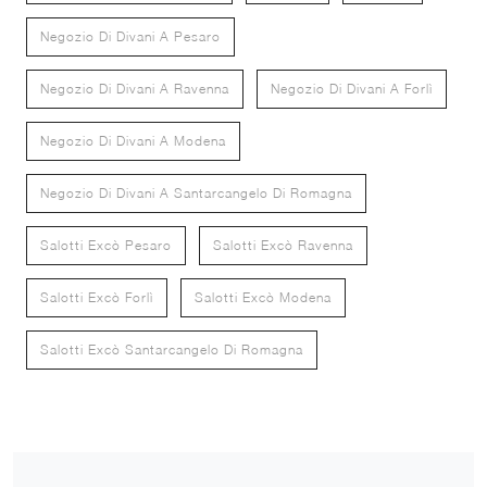
Negozio Di Divani A Pesaro
Negozio Di Divani A Ravenna
Negozio Di Divani A Forlì
Negozio Di Divani A Modena
Negozio Di Divani A Santarcangelo Di Romagna
Salotti Excò Pesaro
Salotti Excò Ravenna
Salotti Excò Forlì
Salotti Excò Modena
Salotti Excò Santarcangelo Di Romagna