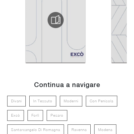
Continua a navigare
Divani
In Tessuto
Moderni
Con Penisola
Excò
Forlì
Pesaro
Santarcangelo Di Romagna
Ravenna
Modena