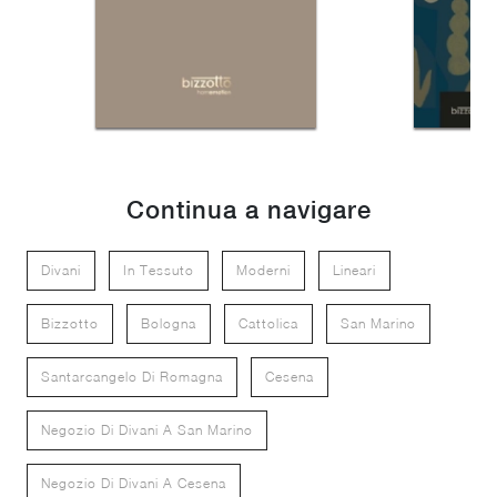
Continua a navigare
Divani
In Tessuto
Moderni
Lineari
Bizzotto
Bologna
Cattolica
San Marino
Santarcangelo Di Romagna
Cesena
Negozio Di Divani A San Marino
Negozio Di Divani A Cesena