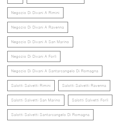
Negozio Di Divani A Rimini
Negozio Di Divani A Ravenna
Negozio Di Divani A San Marino
Negozio Di Divani A Forlì
Negozio Di Divani A Santarcangelo Di Romagna
Salotti Salvetti Rimini
Salotti Salvetti Ravenna
Salotti Salvetti San Marino
Salotti Salvetti Forlì
Salotti Salvetti Santarcangelo Di Romagna