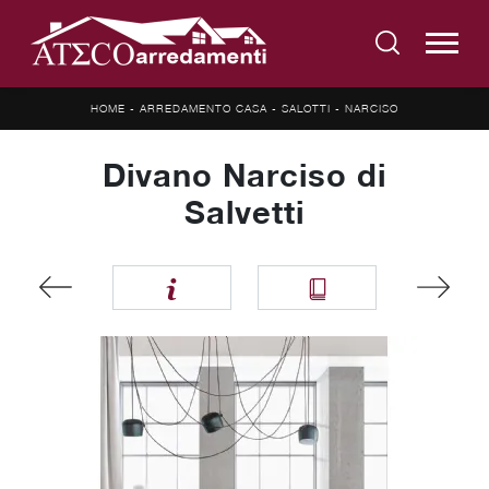
HOME
-
ARREDAMENTO CASA
-
SALOTTI
-
NARCISO
Divano Narciso di
Salvetti