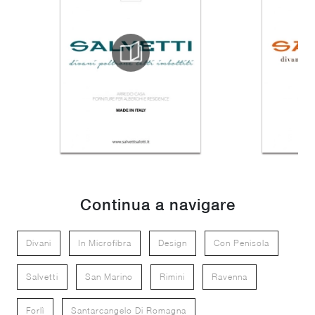
Continua a navigare
Divani
In Microfibra
Design
Con Penisola
Salvetti
San Marino
Rimini
Ravenna
Forlì
Santarcangelo Di Romagna