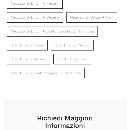
Negozio Di Divani A Pesaro
Negozio Di Divani A Cesena
Negozio Di Divani A Forlì
Negozio Di Divani A Santarcangelo Di Romagna
Salotti Excò Rimini
Salotti Excò Pesaro
Salotti Excò Cesena
Salotti Excò Forlì
Salotti Excò Santarcangelo Di Romagna
Richiedi Maggiori
Informazioni