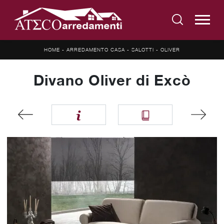
HOME
-
ARREDAMENTO CASA
-
SALOTTI
-
OLIVER
Divano Oliver di Excò