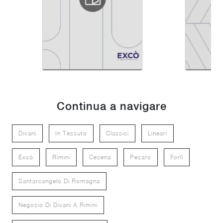
Continua a navigare
Divani
In Tessuto
Classici
Lineari
Excò
Rimini
Cesena
Pesaro
Forlì
Santarcangelo Di Romagna
Negozio Di Divani A Rimini