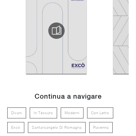
Continua a navigare
Divani
In Tessuto
Moderni
Con Letto
Excò
Santarcangelo Di Romagna
Ravenna