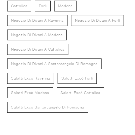
Cattolica
Forlì
Modena
Negozio Di Divani A Ravenna
Negozio Di Divani A Forlì
Negozio Di Divani A Modena
Negozio Di Divani A Cattolica
Negozio Di Divani A Santarcangelo Di Romagna
Salotti Excò Ravenna
Salotti Excò Forlì
Salotti Excò Modena
Salotti Excò Cattolica
Salotti Excò Santarcangelo Di Romagna