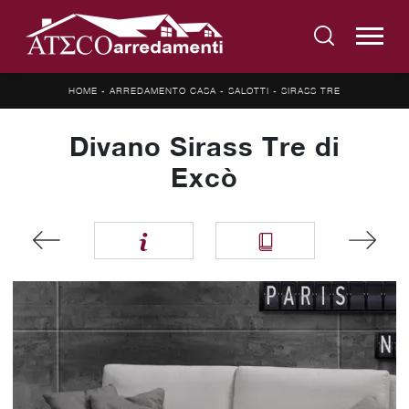
HOME
-
ARREDAMENTO CASA
-
SALOTTI
-
SIRASS TRE
Divano Sirass Tre di
Excò