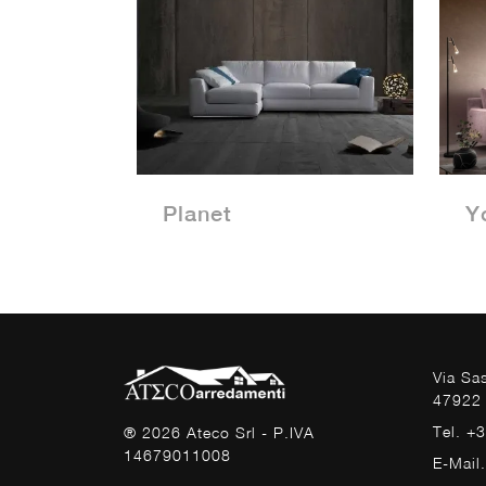
Planet
Y
Via Sa
47922 
Tel. +
® 2026 Ateco Srl - P.IVA
14679011008
E-Mail