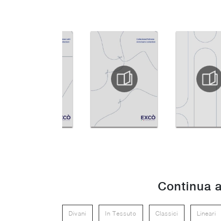
Continua a
Divani
In Tessuto
Classici
Lineari