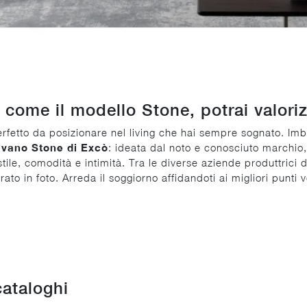
, come il modello Stone, potrai valorizz
perfetto da posizionare nel living che hai sempre sognato. Imbo
ivano Stone di Excò
: ideata dal noto e conosciuto marchio
le, comodità e intimità. Tra le diverse aziende produttrici di
ato in foto. Arreda il soggiorno affidandoti ai migliori punti 
cataloghi