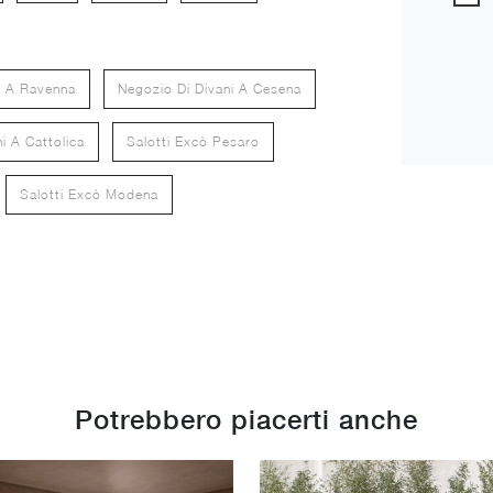
i A Ravenna
Negozio Di Divani A Cesena
i A Cattolica
Salotti Excò Pesaro
Salotti Excò Modena
Potrebbero piacerti anche