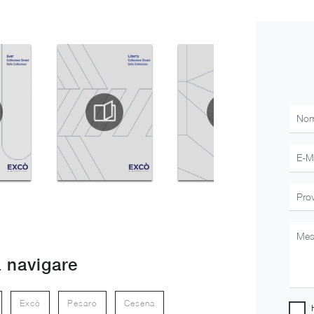
 navigare
Excò
Pesaro
Cesena