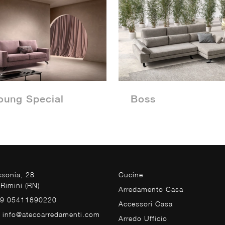
oung Special
Boss
ssonia, 28
Cucine
Rimini (RN)
Arredamento Casa
39 05411890220
Accessori Casa
. info@atecoarredamenti.com
Arredo Ufficio