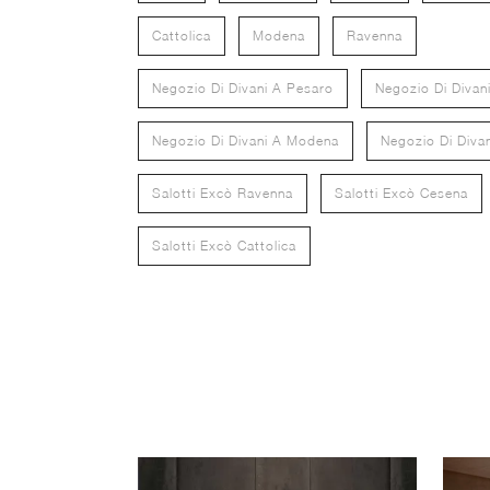
Cattolica
Modena
Ravenna
Negozio Di Divani A Pesaro
Negozio Di Divan
Negozio Di Divani A Modena
Negozio Di Divan
Salotti Excò Ravenna
Salotti Excò Cesena
Salotti Excò Cattolica