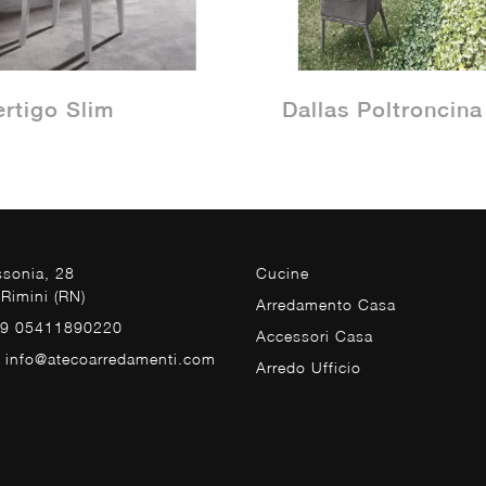
ertigo Slim
Dallas Poltroncina
ssonia, 28
Cucine
Rimini (RN)
Arredamento Casa
39 05411890220
Accessori Casa
. info@atecoarredamenti.com
Arredo Ufficio