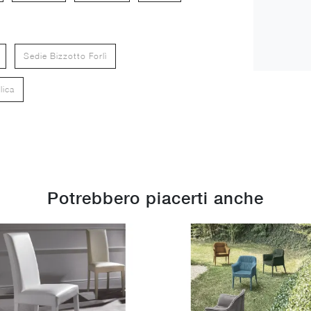
Sedie Bizzotto Forlì
lica
Potrebbero piacerti anche