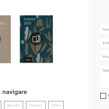
 navigare
Bizzotto
Cattolica
Rimini