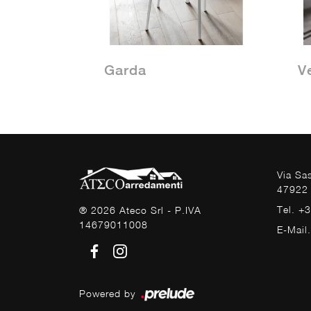
Garda
V
Via Sa
47922 
Tel. +
® 2026 Ateco Srl - P.IVA
14679011008
E-Mail
Powered by