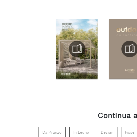
Continua a
Da Pranzo
In Legno
Design
Fisse