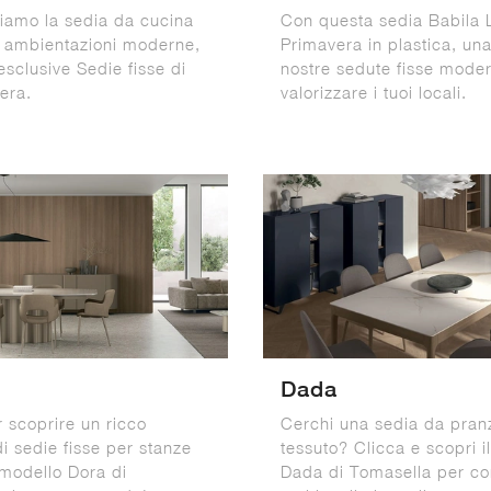
tiamo la sedia da cucina
Con questa sedia Babila 
 ambientazioni moderne,
Primavera in plastica, una
 esclusive Sedie fisse di
nostre sedute fisse moder
era.
valorizzare i tuoi locali.
Dada
r scoprire un ricco
Cerchi una sedia da pran
i sedie fisse per stanze
tessuto? Clicca e scopri i
 modello Dora di
Dada di Tomasella per co