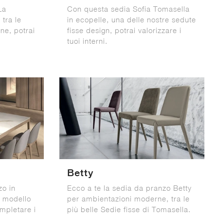
La
Con questa sedia Sofia Tomasella
 tra le
in ecopelle, una delle nostre sedute
ne, potrai
fisse design, potrai valorizzare i
tuoi interni.
Betty
zo in
Ecco a te la sedia da pranzo Betty
l modello
per ambientazioni moderne, tra le
mpletare i
più belle Sedie fisse di Tomasella.