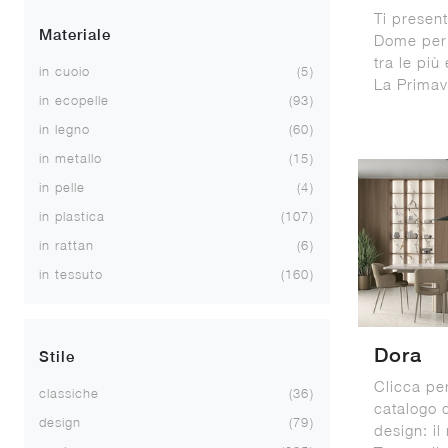
Ti presen
Materiale
Dome per
tra le più
in cuoio
5
La Primav
in ecopelle
93
in legno
60
in metallo
15
in pelle
4
in plastica
107
in rattan
6
in tessuto
160
Dora
Stile
Clicca pe
classiche
36
catalogo d
design
79
design: il