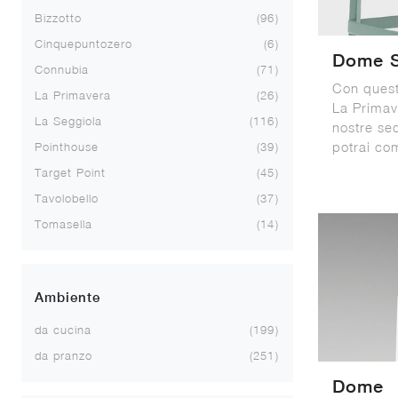
Bizzotto
96
Cinquepuntozero
6
Dome S
Connubia
71
Con ques
La Primavera
26
La Primave
La Seggiola
116
nostre se
potrai com
Pointhouse
39
Target Point
45
Tavolobello
37
Tomasella
14
Ambiente
da cucina
199
da pranzo
251
Dome