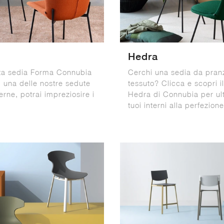
Hedra
ta sedia Forma Connubia
Cerchi una sedia da pran
, una delle nostre sedute
tessuto? Clicca e scopri i
rne, potrai impreziosire i
Hedra di Connubia per ult
.
tuoi interni alla perfezione