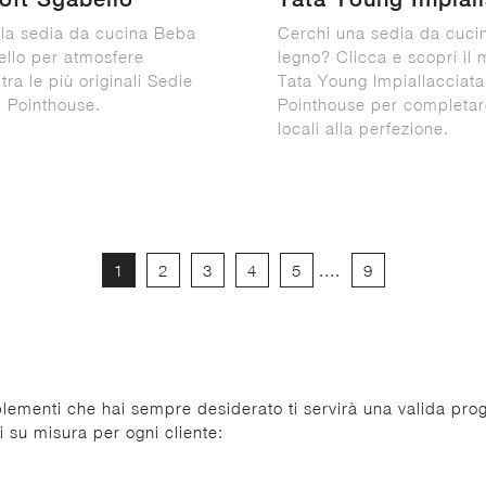
 la sedia da cucina Beba
Cerchi una sedia da cucin
ello per atmosfere
legno? Clicca e scopri il 
ra le più originali Sedie
Tata Young Impiallacciata
i Pointhouse.
Pointhouse per completare
locali alla perfezione.
1
2
3
4
5
....
9
plementi che hai sempre desiderato ti servirà una valida prog
i su misura per ogni cliente: