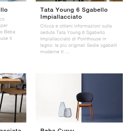
llo
Tata Young 6 Sgabello
Impiallacciato
cco
 per
Clicca e ottieni informazioni sulla
lo Beba
seduta Tata Young 6 Sgabello
use ti
Impiallacciato di Pointhouse in
legno: le più originali Sedie sgabelli
moderne ti ...
acciata
Beba Curvy