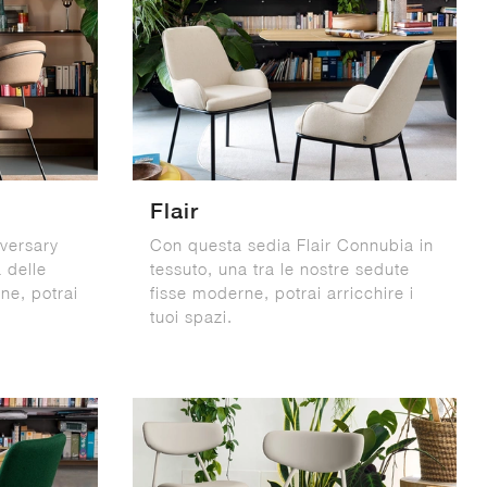
Flair
versary
Con questa sedia Flair Connubia in
 delle
tessuto, una tra le nostre sedute
ne, potrai
fisse moderne, potrai arricchire i
tuoi spazi.