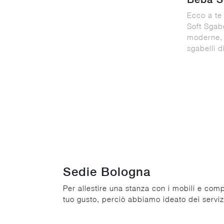
Ecco a te
Soft Sgab
moderne, t
sgabelli d
Sedie Bologna
Per allestire una stanza con i mobili e com
tuo gusto, perciò abbiamo ideato dei serviz