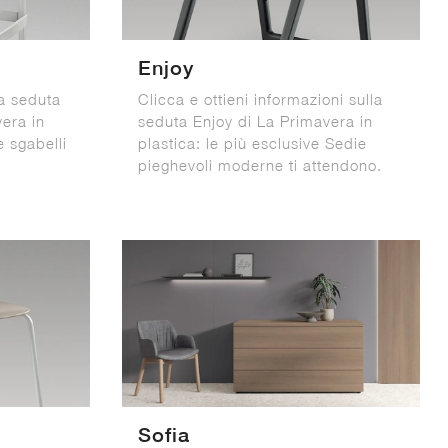
Enjoy
la seduta
Clicca e ottieni informazioni sulla
vera in
seduta Enjoy di La Primavera in
e sgabelli
plastica: le più esclusive Sedie
pieghevoli moderne ti attendono.
Sofia