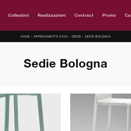
Collezioni
Realizzazioni
Contract
Promo
Ca
HOME
-
ARREDAMENTO CASA
-
SEDIE
-
SEDIE BOLOGNA
Sedie Bologna