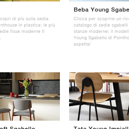
Beba Young Sgabe
copri di più sulla sedia
Clicca per scoprire un ri
nthouse in plastica: le più
catalogo di sedie sgabelli
Sedie fisse moderne ti
stanze moderne: il model
.
Young Sgabello di Pointho
aspetta!
oft Sgabello
Tata Young Impiall