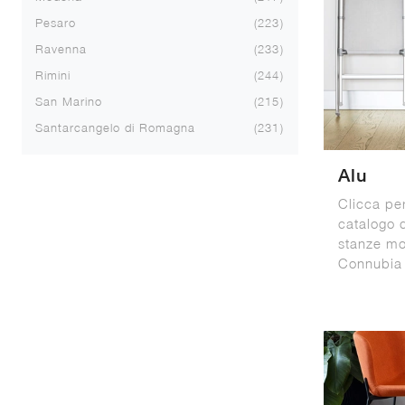
Pesaro
223
Ravenna
233
Rimini
244
San Marino
215
Santarcangelo di Romagna
231
Alu
Clicca pe
catalogo 
stanze mo
Connubia 