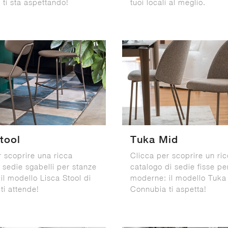
 ti sta aspettando!
tuoi locali al meglio.
tool
Tuka Mid
r scoprire una ricca
Clicca per scoprire un ri
sedie sgabelli per stanze
catalogo di sedie fisse pe
il modello Lisca Stool di
moderne: il modello Tuka
ti attende!
Connubia ti aspetta!