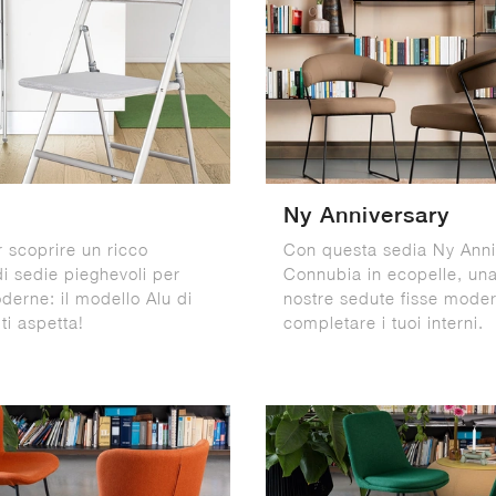
Ny Anniversary
r scoprire un ricco
Con questa sedia Ny Anni
di sedie pieghevoli per
Connubia in ecopelle, una
derne: il modello Alu di
nostre sedute fisse moder
ti aspetta!
completare i tuoi interni.