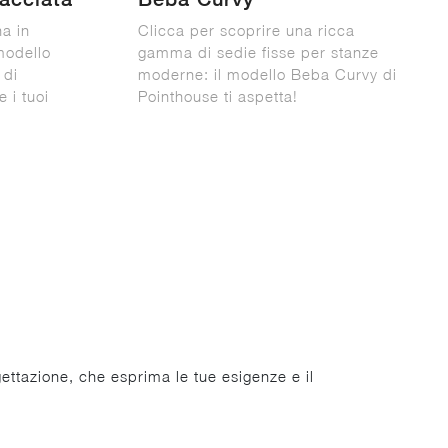
a in
Clicca per scoprire una ricca
modello
gamma di sedie fisse per stanze
 di
moderne: il modello Beba Curvy di
 i tuoi
Pointhouse ti aspetta!
ettazione, che esprima le tue esigenze e il