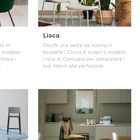
Lisca
zo in
Cerchi una sedia da cucina in
l modello
ecopelle? Clicca e scopri il modello
imare i
Lisca di Connubia per completare i
.
tuoi interni alla perfezione.