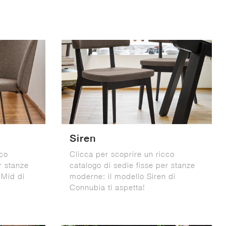
Siren
cco
Clicca per scoprire un ricco
r stanze
catalogo di sedie fisse per stanze
 Mid di
moderne: il modello Siren di
Connubia ti aspetta!