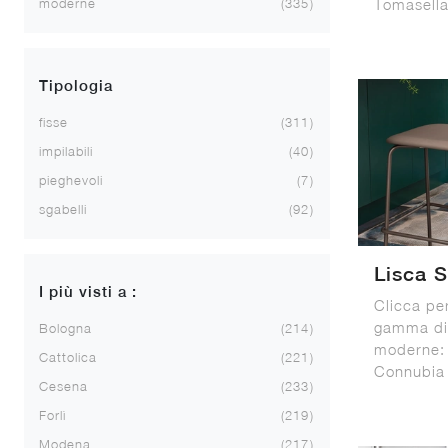
Tomasella
moderne
335
Tipologia
fisse
311
impilabili
40
pieghevoli
7
sgabelli
92
Lisca S
I più visti a :
Clicca pe
gamma di 
Bologna
214
moderne: 
Cattolica
221
Connubia 
Cesena
233
Forlì
219
Modena
217