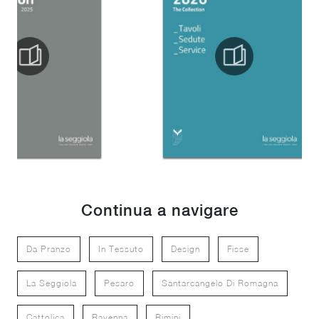
Continua a navigare
Da Pranzo
In Tessuto
Design
Fisse
La Seggiola
Pesaro
Santarcangelo Di Romagna
Cattolica
Ravenna
Rimini