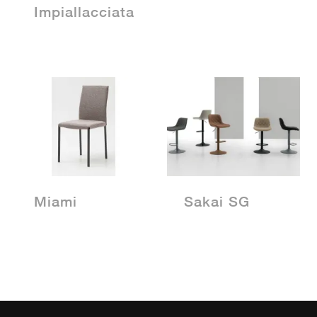
Impiallacciata
Miami
Sakai SG