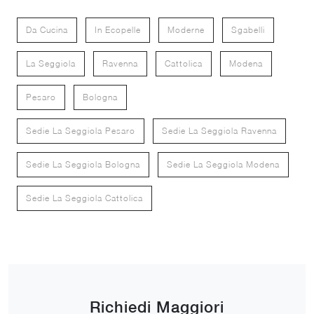
Da Cucina
In Ecopelle
Moderne
Sgabelli
La Seggiola
Ravenna
Cattolica
Modena
Pesaro
Bologna
Sedie La Seggiola Pesaro
Sedie La Seggiola Ravenna
Sedie La Seggiola Bologna
Sedie La Seggiola Modena
Sedie La Seggiola Cattolica
Richiedi Maggiori