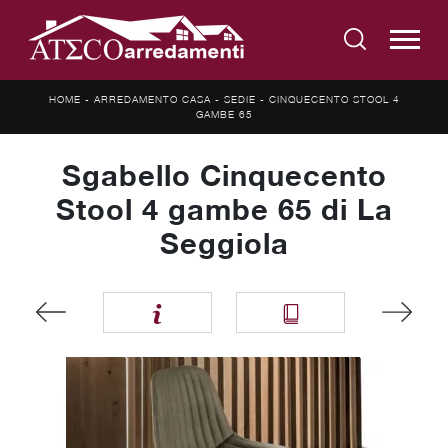
HOME
-
ARREDAMENTO CASA
-
SEDIE
-
CINQUECENTO STOOL 4
GAMBE 65
Sgabello Cinquecento
Stool 4 gambe 65 di La
Seggiola