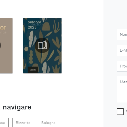
 navigare
sse
Bizzotto
Bologna