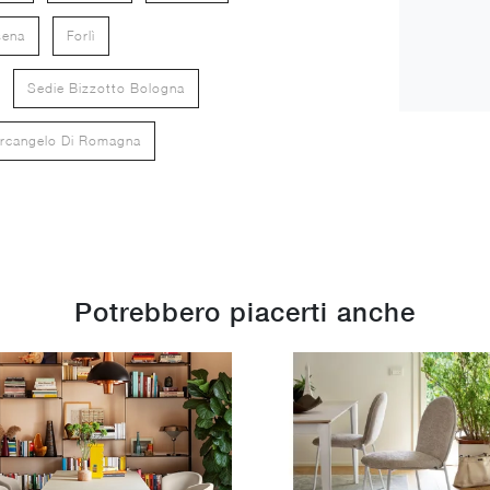
sena
Forlì
Sedie Bizzotto Bologna
arcangelo Di Romagna
Potrebbero piacerti anche