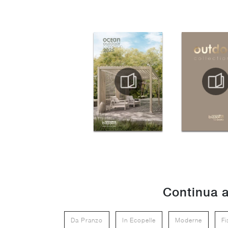
Continua a
Da Pranzo
In Ecopelle
Moderne
Fi