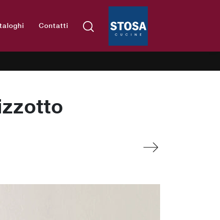
taloghi
Contatti
izzotto