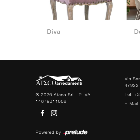
Diva
D
Via Sa
47922 
Tel. +
® 2026 Ateco Srl - P.IVA
14679011008
E-Mail
Powered by