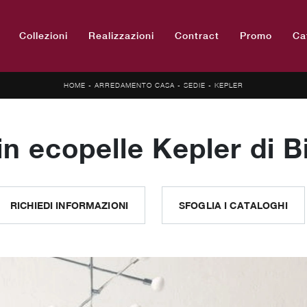
Collezioni
Realizzazioni
Contract
Promo
Ca
HOME
-
ARREDAMENTO CASA
-
SEDIE
-
KEPLER
in ecopelle Kepler di B
RICHIEDI INFORMAZIONI
SFOGLIA I CATALOGHI