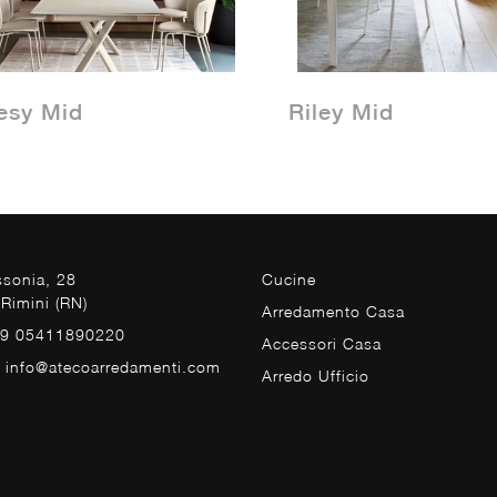
esy Mid
Riley Mid
ssonia, 28
Cucine
Rimini (RN)
Arredamento Casa
39 05411890220
Accessori Casa
. info@atecoarredamenti.com
Arredo Ufficio