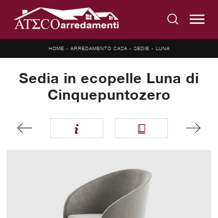
HOME
-
ARREDAMENTO CASA
-
SEDIE
-
LUNA
Sedia in ecopelle Luna di
Cinquepuntozero