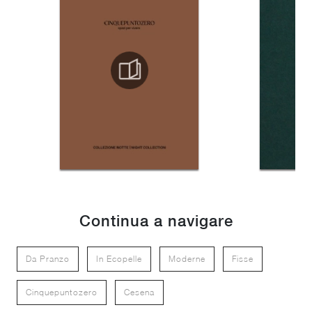
Continua a navigare
Da Pranzo
In Ecopelle
Moderne
Fisse
Cinquepuntozero
Cesena