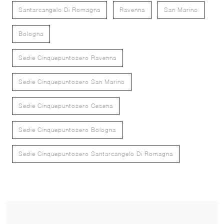
Santarcangelo Di Romagna
Ravenna
San Marino
Bologna
Sedie Cinquepuntozero Ravenna
Sedie Cinquepuntozero San Marino
Sedie Cinquepuntozero Cesena
Sedie Cinquepuntozero Bologna
Sedie Cinquepuntozero Santarcangelo Di Romagna