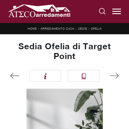
HOME
-
ARREDAMENTO CASA
-
SEDIE
-
OFELIA
Sedia Ofelia di Target
Point