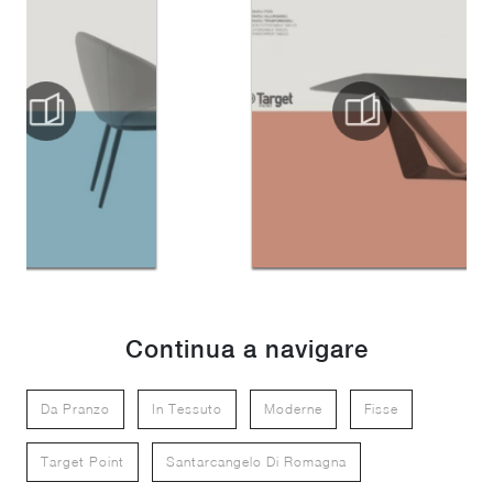
Continua a navigare
Da Pranzo
In Tessuto
Moderne
Fisse
Target Point
Santarcangelo Di Romagna