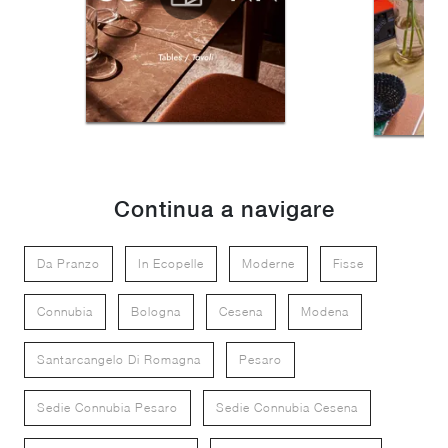
Continua a navigare
Da Pranzo
In Ecopelle
Moderne
Fisse
Connubia
Bologna
Cesena
Modena
Santarcangelo Di Romagna
Pesaro
Sedie Connubia Pesaro
Sedie Connubia Cesena