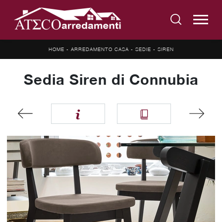
HOME
-
ARREDAMENTO CASA
-
SEDIE
-
SIREN
Sedia Siren di Connubia