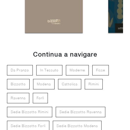
Continua a navigare
Da Pranzo
In Tessuto
Moderne
Fisse
Bizzotto
Modena
Cattolica
Rimini
Ravenna
Forlì
Sedie Bizzotto Rimini
Sedie Bizzotto Ravenna
Sedie Bizzotto Forlì
Sedie Bizzotto Modena