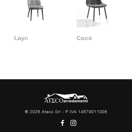
Layn
Cocò
® 2026 Ateco Srl - P.IVA 14679011008