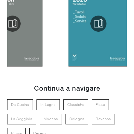
Continua a navigare
Da Cucina
In Legno
Classiche
Fisse
La Seggiola
Modena
Bologna
Ravenna
Rimini
Cesena