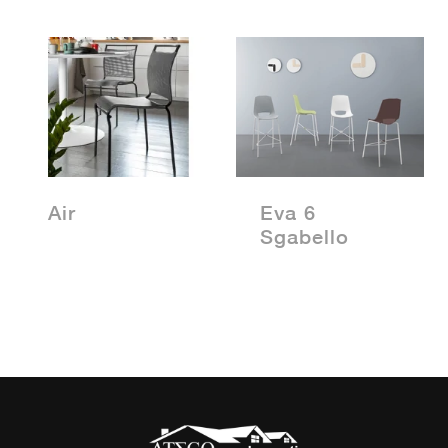
Air
Eva 6
Sgabello