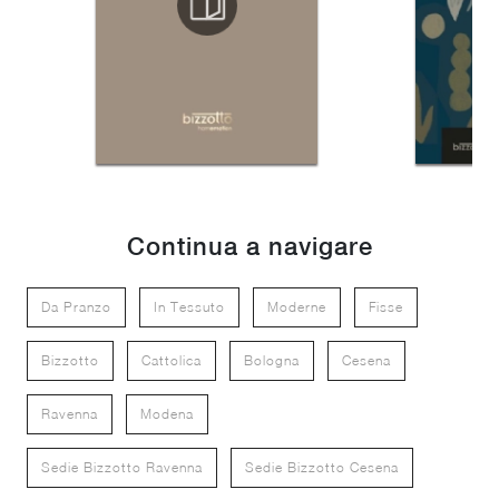
Continua a navigare
Da Pranzo
In Tessuto
Moderne
Fisse
Bizzotto
Cattolica
Bologna
Cesena
Ravenna
Modena
Sedie Bizzotto Ravenna
Sedie Bizzotto Cesena