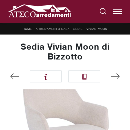
HOME
-
ARREDAMENTO CASA
-
SEDIE
-
VIVIAN MOON
Sedia Vivian Moon di
Bizzotto