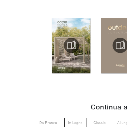
Continua a
Da Pranzo
In Legno
Classici
Allung