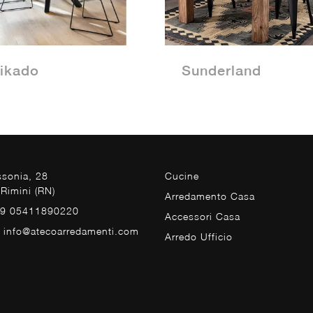
ikado
Sunderland
ssonia, 28
Cucine
Rimini (RN)
Arredamento Casa
39 05411890220
Accessori Casa
. info@atecoarredamenti.com
Arredo Ufficio