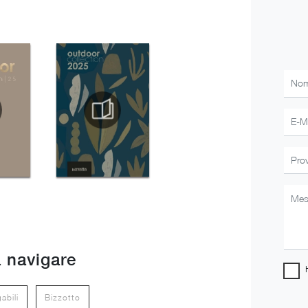
 navigare
abili
Bizzotto