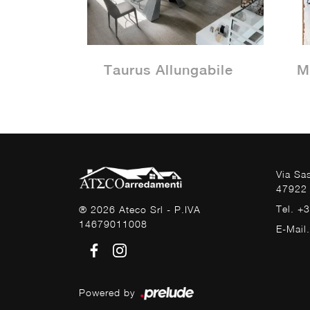
Taurus Allungabile
M
Via Sa
47922 
Tel. +
® 2026 Ateco Srl - P.IVA
14679011008
E-Mail
Powered by