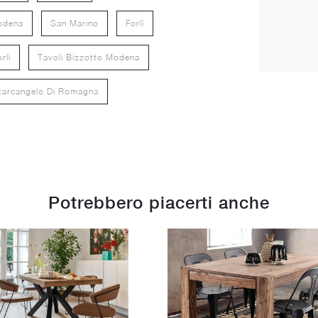
odena
San Marino
Forlì
rlì
Tavoli Bizzotto Modena
ntarcangelo Di Romagna
Potrebbero piacerti anche