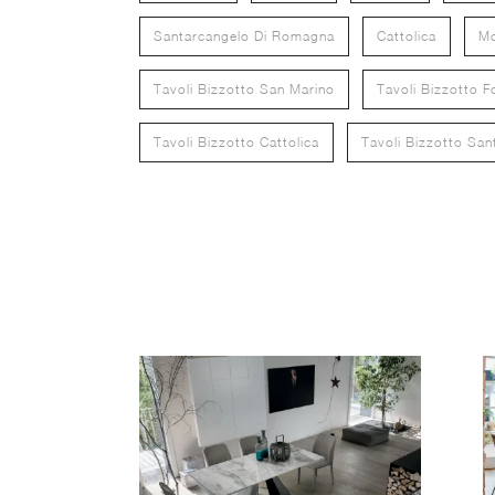
Santarcangelo Di Romagna
Cattolica
M
Tavoli Bizzotto San Marino
Tavoli Bizzotto Fo
Tavoli Bizzotto Cattolica
Tavoli Bizzotto Sa